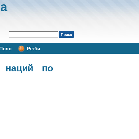
а
Поло
Регби
 наций по