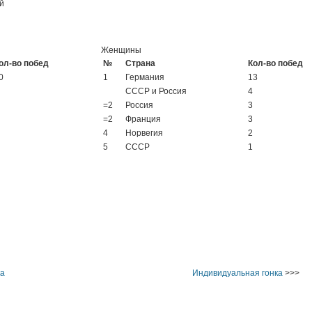
й
Женщины
ол-во побед
№
Страна
Кол-во побед
0
1
Германия
13
СССР и Россия
4
=2
Россия
3
=2
Франция
3
4
Норвегия
2
5
СССР
1
ка
Индивидуальная гонка
>>>