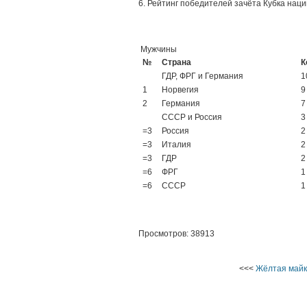
6. Рейтинг победителей зачёта Кубка наци
Мужчины
№
Страна
К
ГДР, ФРГ и Германия
1
1
Норвегия
9
2
Германия
7
СССР и Россия
3
=3
Россия
2
=3
Италия
2
=3
ГДР
2
=6
ФРГ
1
=6
СССР
1
Просмотров: 38913
<<<
Жёлтая май