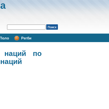
а
Поло
Регби
 наций по
 наций