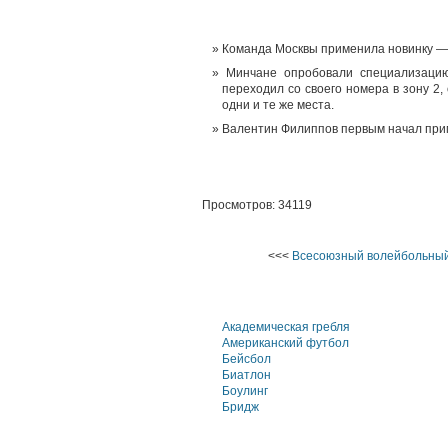
Команда Москвы применила новинку — 
Минчане опробовали специализаци
переходил со своего номера в зону 2,
одни и те же места.
Валентин Филиппов первым начал прим
Просмотров: 34119
<<<
Всесоюзный волейбольный
Академическая гребля
Американский футбол
Бейсбол
Биатлон
Боулинг
Бридж