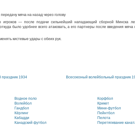
передачу мяча на назад через голову
ю игроков — после подачи сильнейший нападающий сборной Минска ле
 откуда было удобнее всего атаковать, а его партнеры после введения мяча
енять кистевые удары с обеих рук.
 праздник 1934
Всесоюзный волейбольный праздник 1
Водное поло
Корфбол
Волейбол
Крикет
Гандбол
Мини-футбол
Кёрлинг
Пейнтбол
Кабадди
Пелота
Канадский футбол
Перетягивание канат