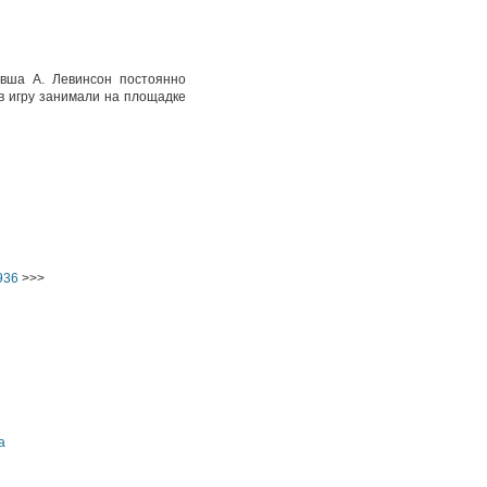
вша А. Левинсон постоянно
 в игру занимали на площадке
936
>>>
а