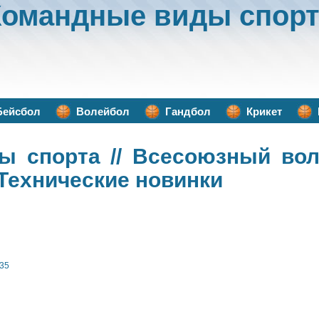
Командные виды спорт
Бейсбол
Волейбол
Гандбол
Крикет
ы спорта
// Всесоюзный во
 Технические новинки
35