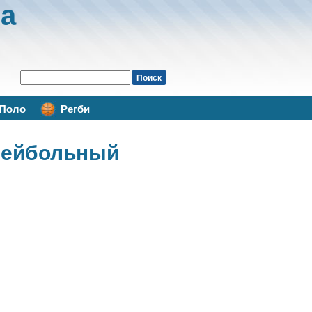
а
Поло
Регби
лейбольный