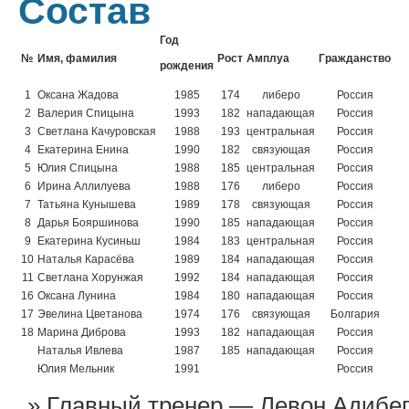
Состав
Год
№
Имя, фамилия
Рост
Амплуа
Гражданство
рождения
1
Оксана Жадова
1985
174
либеро
Россия
2
Валерия Спицына
1993
182
нападающая
Россия
3
Светлана Качуровская
1988
193
центральная
Россия
4
Екатерина Енина
1990
182
связующая
Россия
5
Юлия Спицына
1988
185
центральная
Россия
6
Ирина Аллилуева
1988
176
либеро
Россия
7
Татьяна Кунышева
1989
178
связующая
Россия
8
Дарья Бояршинова
1990
185
нападающая
Россия
9
Екатерина Кусиньш
1984
183
центральная
Россия
10
Наталья Карасёва
1989
184
нападающая
Россия
11
Светлана Хорунжая
1992
184
нападающая
Россия
16
Оксана Лунина
1984
180
нападающая
Россия
17
Эвелина Цветанова
1974
176
связующая
Болгария
18
Марина Диброва
1993
182
нападающая
Россия
Наталья Ивлева
1987
185
нападающая
Россия
Юлия Мельник
1991
Россия
Главный тренер — Левон Адибег