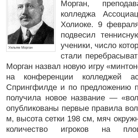
Морган, преподав
колледжа Ассоциа
Холиоке. 9 феврал
подвесил теннисну
ученики, число кото
Уильям Морган
стали перебрасыват
Морган назвал новую игру «минтон
на конференции колледжей а
Спрингфилде и по предложению п
получила новое название — «во
опубликованы первые правила воле
м, высота сетки 198 см, мяч окруж
количество игроков на п