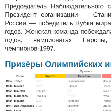
Председатель Наблюдательного 
Президент организации — Стани
России — победитель Кубка мира
годов. Женская команда побеждал
годов, чемпионатах Европы
чемпионов-1997.
Призёры Олимпийских и
Мужчины
Игры
Золото
Серебро
1964
Токио
СССР
Чехословакия
Япони
1968
Мехико
СССР
Япония
Чехос
1972
Мюнхен
Япония
ГДР
СССР
1976
Монреаль
Польша
СССР
Куба
1980
Москва
СССР
Болгария
Румын
1984
Лос-Анджелес
США
Бразилия
Итали
1988
Сеул
США
СССР
Арген