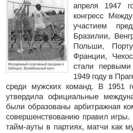
апреля 1947 г
конгресс Межд
участием пред
Бразилии, Венг
Польши, Порту
Франции, Чехо
стали первыми
Молодёжный спортивный праздник в
Лейпциге. Волейбольный матч
1949 году в Пра
среди мужских команд. В 1951 г
утвердила официальные междуна
были образованы арбитражная ком
совершенствованию правил игры.
тайм-ауты в партиях, матчи как м