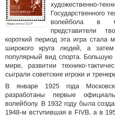
художественно
Государственного т
волейбола в С
Марка почты СССР
представители тв
короткий период эта игра стала 
широкого круга людей, а зате
популярный вид спорта. Большую 
мире, развитии технико-тактиче
сыграли советские игроки и тренер
В январе 1925 года Московс
разработаны первые официал
волейболу. В 1932 году была созд
1948-м вступившая в FIVB, а в 1