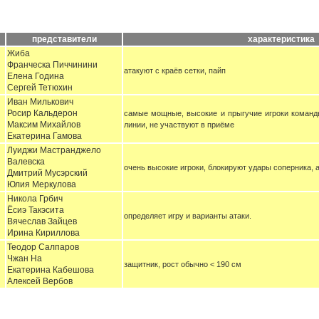
представители
характеристика
Жиба
Франческа Пиччинини
атакуют с краёв сетки, пайп
Елена Година
Сергей Тетюхин
Иван Милькович
Росир Кальдерон
самые мощные, высокие и прыгучие игроки команды
Максим Михайлов
линии, не участвуют в приёме
Екатерина Гамова
Луиджи Мастранджело
Валевска
очень высокие игроки, блокируют удары соперника, а
Дмитрий Мусэрский
Юлия Меркулова
Никола Грбич
Ёсиэ Такэсита
определяет игру и варианты атаки.
Вячеслав Зайцев
Ирина Кириллова
Теодор Салпаров
Чжан На
защитник, рост обычно < 190 см
Екатерина Кабешова
Алексей Вербов