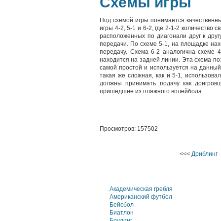
Схемы игры
Под схемой игры понимается качественн
игры 4-2, 5-1 и 6-2, где 2-1-2 количеств
расположенных по диагонали друг к друг
передачи. По схеме 5-1, на площадке нах
передачу. Схема 6-2 аналогична схеме 4
находится на задней линии. Эта схема п
самой простой и используется на данный
такая же сложная, как и 5-1, использов
должны принимать подачу как доигровщ
пришедшие из пляжного волейбола.
Просмотров: 157502
<<<
Дриблинг
Академическая гребля
Американский футбол
Бейсбол
Биатлон
Боулинг