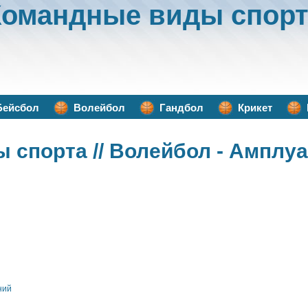
Командные виды спорт
Бейсбол
Волейбол
Гандбол
Крикет
ы спорта
// Волейбол - Амплуа
ний