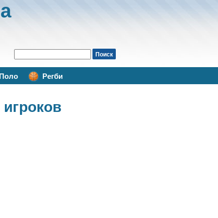
а
Поло
Регби
 игроков