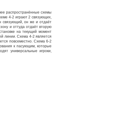
олее распространённые схемы
схеме 4-2 играют 2 связующих,
н связующий, он же и отдаёт
 зону и оттуда отдаёт вторую
сстановке на текущий момент
ей линии. Схема 4-2 является
ется повсеместно. Схема 6-2
бования к пасующим, которые
одят универсальные игроки,