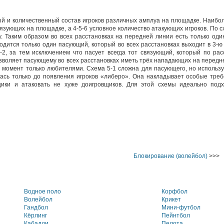
ый и количественный состав игроков различных амплуа на площадке. Наиб
о связующих на площадке, а 4-5-6 условное количество атакующих игроков. По 
у. Таким образом во всех расстановках на передней линии есть только оди
одится только один пасующий, который во всех расстановках выходит в 3-ю
-2, за тем исключением что пасует всегда тот связующий, который по ра
озволяет пасующему во всех расстановках иметь трёх нападающих на передн
 момент только любителями. Схема 5-1 сложна для пасующего, но использу
алась только до появления игроков «либеро». Она накладывает особые тре
ики и атаковать не хуже доигровщиков. Для этой схемы идеально подх
Блокирование (волейбол)
>>>
Водное поло
Корфбол
Волейбол
Крикет
Гандбол
Мини-футбол
Кёрлинг
Пейнтбол
Кабадди
Пелота