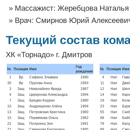
Массажист: Жеребцова Наталья
Врач: Смирнов Юрий Алексееви
Текущий состав ком
ХК «Торнадо» г. Дмитров
Год
№
Позиция
Имя
№
Позиция
Имя
рождения
1
Вр
Сафина Эльвира
1990
4
Нап
Гавр
30
Вр
Пругова Анна
1993
11
Нап
Джей
3
Защ
Невалайнен Фрида
1987
12
Нап
Шеп
4
Защ
Циркунова Александра
1994
14
Нап
Каро
7
Защ
Бредин Коррин
1980
19
Нап
Кол
10
Защ
Андрющенко Алёна
1994
23
Нап
Бури
13
Защ
Петровская Кристина
1980
55
Нап
Скиб
15
Защ
Пермякова Ольга
1982
68
Нап
Байб
22
Защ
Полунина Зоя
1991
79
Нап
Капу
71
Защ
Смирнова Екатерина
1995
88
Нап
Смо