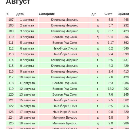
Август
#
Дата
Соперник
д/г
Счёт
Зрител
107
1 августа
Кливленд Индианс
д
5:8
448
108
2 августа
Кливленд Индианс
д
3:7
232
109
3 августа
Кливленд Индианс
д
8:7
423
110
4 августа
Бостон Ред Сокс
д
5:11
296
111
5 августа
Бостон Ред Сокс
д
1:17
362
112
6 августа
Нью-Йорк Янкиз
д
6:2
340
113
7 августа
Нью-Йорк Янкиз
д
2:4
399
114
8 августа
Кливленд Индианс
г
6:5
431
115
9 августа
Кливленд Индианс
г
4:3
429
116
9 августа
Кливленд Индианс
г
2:4
413
117
10 августа
Кливленд Индианс
г
7:6
429
118
11 августа
Бостон Ред Сокс
г
8:3
286
119
12 августа
Бостон Ред Сокс
г
12:2
262
120
13 августа
Бостон Ред Сокс
г
7:6
245
121
15 августа
Нью-Йорк Янкиз
г
2:5
362
122
16 августа
Нью-Йорк Янкиз
г
8:5
416
123
17 августа
Нью-Йорк Янкиз
г
0:8
420
124
18 августа
Милуоки Брюэрс
д
5:8
0
125
18 августа
Милуоки Брюэрс
д
2:0
286
126
19 августа
Милуоки Брюэрс
д
2:8
289