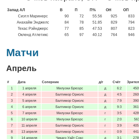
Запад АЛ
В
П
П%
ОН
ОП
Сиэтл Маринерс
90
72
55.56
925
833
Анахайм Энджелс
84
78
51.85
829
794
Техас Рэйнджерс
77
85
47.53
807
823
Окленд Атлетикс
65
97
40.12
764
946
Матчи
Апрель
#
Дата
Соперник
д/г
Счёт
Зрител
1
1 апреля
Милуоки Брюэрс
д
6:2
450
2
4 апреля
Балтимор Ориолс
д
4:5
260
3
5 апреля
Балтимор Ориолс
д
7:9
390
4
6 апреля
Балтимор Ориолс
д
9:3
361
5
7 апреля
Милуоки Брюэрс
г
3:5
428
6
10 апреля
Милуоки Брюэрс
г
2:0
56
7
11 апреля
Балтимор Ориолс
г
3:9
405
8
13 апреля
Балтимор Ориолс
г
0:9
441
9
14 апреля
Чикаго Уайт Сокс
д
3:1
278