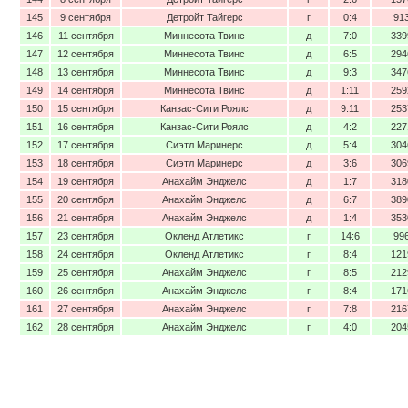
145
9 сентября
Детройт Тайгерс
г
0:4
91
146
11 сентября
Миннесота Твинс
д
7:0
339
147
12 сентября
Миннесота Твинс
д
6:5
294
148
13 сентября
Миннесота Твинс
д
9:3
347
149
14 сентября
Миннесота Твинс
д
1:11
259
150
15 сентября
Канзас-Сити Роялс
д
9:11
253
151
16 сентября
Канзас-Сити Роялс
д
4:2
227
152
17 сентября
Сиэтл Маринерс
д
5:4
304
153
18 сентября
Сиэтл Маринерс
д
3:6
306
154
19 сентября
Анахайм Энджелс
д
1:7
318
155
20 сентября
Анахайм Энджелс
д
6:7
389
156
21 сентября
Анахайм Энджелс
д
1:4
353
157
23 сентября
Окленд Атлетикс
г
14:6
99
158
24 сентября
Окленд Атлетикс
г
8:4
121
159
25 сентября
Анахайм Энджелс
г
8:5
212
160
26 сентября
Анахайм Энджелс
г
8:4
171
161
27 сентября
Анахайм Энджелс
г
7:8
216
162
28 сентября
Анахайм Энджелс
г
4:0
204