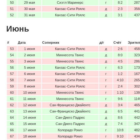
50
29 мая
Сиэтл Маринерс
г
8:2
287
51
30 мая
Канзас-Сити Роялс
д
2:3
356
52
31 мая
Канзас-Сити Роялс
д
3:1
437
Июнь
#
Дата
Соперник
д/г
Счёт
Зрител
53
1 июня
Канзас-Сити Роялс
д
2:6
458
54
2 июня
Миннесота Твинс
д
8:0
323
55
3 июня
Миннесота Твинс
д
4:5
286
56
5 июня
Канзас-Сити Роялс
г
6:3
173
57
6 июня
Канзас-Сити Роялс
г
1:2
167
58
7 июня
Канзас-Сити Роялс
г
4:10
265
59
8 июня
Канзас-Сити Роялс
г
2:4
302
60
10 июня
Миннесота Твинс
г
1:10
138
61
11 июня
Миннесота Твинс
г
9:6
114
62
12 июня
Сан-Франциско Джайентс
д
3:4
465
63
13 июня
Сан-Франциско Джайентс
д
6:5
441
64
14 июня
Сан-Диего Падрес
д
8:6
442
65
15 июня
Сан-Диего Падрес
д
7:4
347
66
17 июня
Колорадо Рокиз
г
10:8
482
67
18 июня
Колорадо Рокиз
г
9:10
434