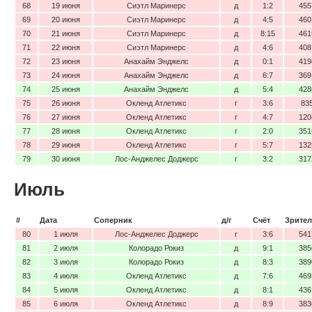
68
19 июня
Сиэтл Маринерс
д
1:2
455
69
20 июня
Сиэтл Маринерс
д
4:5
460
70
21 июня
Сиэтл Маринерс
д
8:15
461
71
22 июня
Сиэтл Маринерс
д
4:6
408
72
23 июня
Анахайм Энджелс
д
0:1
419
73
24 июня
Анахайм Энджелс
д
6:7
369
74
25 июня
Анахайм Энджелс
д
5:4
428
75
26 июня
Окленд Атлетикс
г
3:6
83
76
27 июня
Окленд Атлетикс
г
4:7
120
77
28 июня
Окленд Атлетикс
г
2:0
351
78
29 июня
Окленд Атлетикс
г
5:7
132
79
30 июня
Лос-Анджелес Доджерс
г
3:2
317
Июль
#
Дата
Соперник
д/г
Счёт
Зрител
80
1 июля
Лос-Анджелес Доджерс
г
3:6
541
81
2 июля
Колорадо Рокиз
д
9:1
385
82
3 июля
Колорадо Рокиз
д
8:3
389
83
4 июля
Окленд Атлетикс
д
7:6
469
84
5 июля
Окленд Атлетикс
д
8:1
436
85
6 июля
Окленд Атлетикс
д
8:9
383