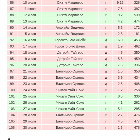
86
10 июля
Сиэтл Маринерс
г
9:12
328
87
11 июля
Сиэтл Маринерс
г
7:8
397
88
12 июля
Сиэтл Маринерс
г
9:2
539
89
13 июля
Сиэтл Маринерс
г
4:2
474
90
14 июля
Анахайм Энджелс
г
5:6
172
91
15 июля
Анахайм Энджелс
г
2:6
181
92
16 июля
Торонто Блю Джейс
д
6:0
453
93
17 июля
Торонто Блю Джейс
д
1:9
462
94
18 июля
Детройт Тайгерс
д
4:5
350
95
19 июля
Детройт Тайгерс
д
5:6
450
96
20 июля
Детройт Тайгерс
д
7:6
336
97
21 июля
Балтимор Ориолс
д
1:5
358
98
22 июля
Балтимор Ориолс
д
3:9
434
99
23 июля
Балтимор Ориолс
д
2:3
408
100
24 июля
Чикаго Уайт Сокс
г
1:2
258
101
25 июля
Чикаго Уайт Сокс
г
8:5
336
102
26 июля
Чикаго Уайт Сокс
г
4:1
262
103
27 июля
Чикаго Уайт Сокс
г
5:4
295
104
28 июля
Балтимор Ориолс
г
2:7
476
105
29 июля
Балтимор Ориолс
г
4:5
477
106
30 июля
Балтимор Ориолс
г
1:3
478