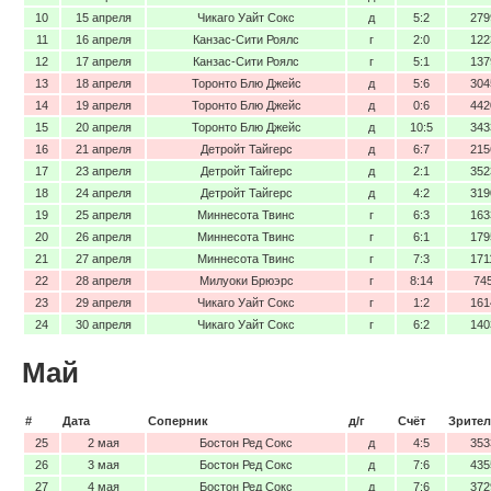
10
15 апреля
Чикаго Уайт Сокс
д
5:2
279
11
16 апреля
Канзас-Сити Роялс
г
2:0
122
12
17 апреля
Канзас-Сити Роялс
г
5:1
137
13
18 апреля
Торонто Блю Джейс
д
5:6
304
14
19 апреля
Торонто Блю Джейс
д
0:6
442
15
20 апреля
Торонто Блю Джейс
д
10:5
343
16
21 апреля
Детройт Тайгерс
д
6:7
215
17
23 апреля
Детройт Тайгерс
д
2:1
352
18
24 апреля
Детройт Тайгерс
д
4:2
319
19
25 апреля
Миннесота Твинс
г
6:3
163
20
26 апреля
Миннесота Твинс
г
6:1
179
21
27 апреля
Миннесота Твинс
г
7:3
171
22
28 апреля
Милуоки Брюэрс
г
8:14
74
23
29 апреля
Чикаго Уайт Сокс
г
1:2
161
24
30 апреля
Чикаго Уайт Сокс
г
6:2
140
Май
#
Дата
Соперник
д/г
Счёт
Зрител
25
2 мая
Бостон Ред Сокс
д
4:5
353
26
3 мая
Бостон Ред Сокс
д
7:6
435
27
4 мая
Бостон Ред Сокс
д
7:6
372