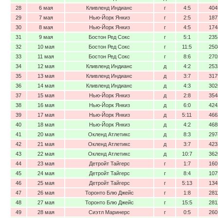
28
6 мая
Кливленд Индианс
г
4:5
404
29
7 мая
Нью-Йорк Янкиз
г
2:5
187
30
8 мая
Нью-Йорк Янкиз
г
4:5
174
31
9 мая
Бостон Ред Сокс
г
5:1
235
32
10 мая
Бостон Ред Сокс
г
11:5
250
33
11 мая
Бостон Ред Сокс
г
8:6
270
34
12 мая
Кливленд Индианс
д
4:2
253
35
13 мая
Кливленд Индианс
д
3:7
317
36
14 мая
Кливленд Индианс
д
4:3
302
37
15 мая
Нью-Йорк Янкиз
д
2:8
354
38
16 мая
Нью-Йорк Янкиз
д
6:0
424
39
17 мая
Нью-Йорк Янкиз
д
5:11
466
40
18 мая
Нью-Йорк Янкиз
д
4:2
468
41
20 мая
Окленд Атлетикс
д
8:3
297
42
21 мая
Окленд Атлетикс
д
3:7
423
43
22 мая
Окленд Атлетикс
д
10:7
362
44
23 мая
Детройт Тайгерс
г
1:7
160
45
24 мая
Детройт Тайгерс
г
8:4
107
46
25 мая
Детройт Тайгерс
г
5:13
134
47
26 мая
Торонто Блю Джейс
г
1:8
281
48
27 мая
Торонто Блю Джейс
г
15:5
281
49
28 мая
Сиэтл Маринерс
г
0:5
260