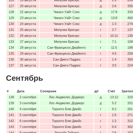
127
20 августа
Милуоки Брюэрс
д
2:6
335
128
22 августа
Чикаго Уайт Сокс
д
17:8
333
129
23 августа
Чикаго Уайт Сокс
д
13:8
460
130
24 августа
Чикаго Уайт Сокс
д
1:3
274
131
25 августа
Милуоки Брюэрс
г
2:7
137
132
26 августа
Милуоки Брюэрс
г
10:11
130
133
27 августа
Милуоки Брюэрс
г
7:1
108
134
28 августа
Сан-Франциско Джайентс
г
11:5
188
135
29 августа
Сан-Франциско Джайентс
г
4:5
259
136
30 августа
Сан-Диего Падрес
г
1:4
350
137
31 августа
Сан-Диего Падрес
г
3:5
224
Сентябрь
#
Дата
Соперник
д/г
Счёт
Зрител
138
2 сентября
Лос-Анджелес Доджерс
д
13:12
315
139
3 сентября
Лос-Анджелес Доджерс
д
5:2
331
140
4 сентября
Торонто Блю Джейс
г
6:2
261
141
5 сентября
Торонто Блю Джейс
г
1:5
271
142
6 сентября
Торонто Блю Джейс
г
1:2
312
143
7 сентября
Торонто Блю Джейс
г
0:4
302
144
8 сентября
Детройт Тайгерс
г
2:6
157