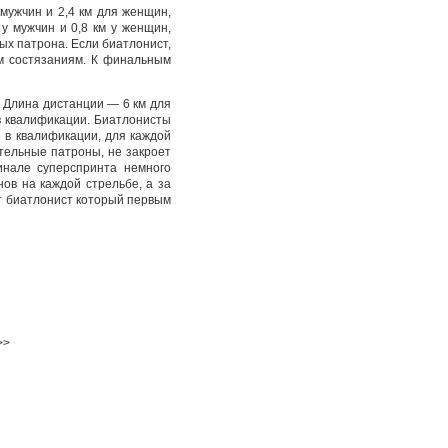
мужчин и 2,4 км для женщин,
у мужчин и 0,8 км у женщин,
ых патрона. Если биатлонист,
м состязаниям. К финальным
 Длина дистанции — 6 км для
в квалификации. Биатлонисты
и в квалификации, для каждой
тельные патроны, не закроет
инале суперспринта немного
ов на каждой стрельбе, а за
т биатлонист который первым
>>