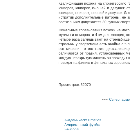
Квалификация похожа на спринтерскую го
юниоров, юниорок, юношей и девушек; ст
юниоров, юниорок, юношей и девушек. Для
истратив дополнительные патроны, не з
состязаниям допускается 30 лучших спор
Финальные соревнования похожи на масс-
мужчин и юниоров, и 4 км для женщин, ю
четыре раза заглядывают на стрельбище 
стрельбы у спортсмена есть обойма с 5 
все мишени, то его также дисквалифиц
отличаются от правил, установленных Ме
каждую незакрытую мишень он проходит ш
приедет на финиш в финальных соревнов
Просмотров: 32070
<<<
Суперпасью
Академическая гребля
Американский футбол
Бейсбол