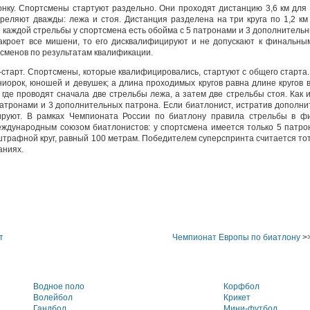
нку. Спортсмены стартуют раздельно. Они проходят дистанцию 3,6 км для 
реляют дважды: лежа и стоя. Дистанция разделена на три круга по 1,2 км 
 каждой стрельбы у спортсмена есть обойма с 5 патронами и 3 дополнительн
акроет все мишени, то его дисквалифицируют и не допускают к финальны
тсменов по результатам квалификации.
старт. Спортсмены, которые квалифицировались, стартуют с общего старта.
ниорок, юношей и девушек; а длина проходимых кругов равна длине кругов 
где проводят сначала две стрельбы лежа, а затем две стрельбы стоя. Как 
патронами и 3 дополнительных патрона. Если биатлонист, истратив дополни
ируют. В рамках Чемпионата России по биатлону правила стрельбы в ф
ждународным союзом биатлонистов: у спортсмена имеется только 5 патрон
трафной круг, равный 100 метрам. Победителем суперспринта считается то
аниях.
т
Чемпионат Европы по биатлону
>
Водное поло
Корфбол
Волейбол
Крикет
Гандбол
Мини-футбол