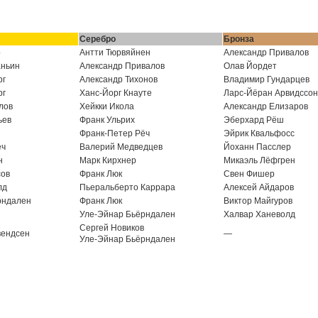
Серебро
Бронза
р
Антти Тюрвяйнен
Александр Привалов
ньин
Александр Привалов
Олав Йордет
рг
Александр Тихонов
Владимир Гундарцев
рг
Ханс-Йорг Кнауте
Ларс-Йёран Арвидссон
лов
Хейкки Икола
Александр Елизаров
ьев
Франк Ульрих
Эберхард Рёш
Франк-Петер Рёч
Эйрик Квальфосс
ёч
Валерий Медведцев
Йоханн Пасслер
н
Марк Кирхнер
Микаэль Лёфгрен
сов
Франк Люк
Свен Фишер
лд
Пьеральберто Каррара
Алексей Айдаров
рндален
Франк Люк
Виктор Майгуров
Уле-Эйнар Бьёрндален
Халвар Ханеволд
Сергей Новиков
вендсен
—
Уле-Эйнар Бьёрндален