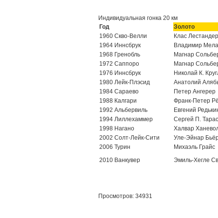
Индивидуальная гонка 20 км
Год
Золото
1960 Скво-Велли
Клас Лестанде
1964 Иннсбрук
Владимир Мела
1968 Гренобль
Магнар Сольбе
1972 Саппоро
Магнар Сольбе
1976 Иннсбрук
Николай К. Круг
1980 Лейк-Плэсид
Анатолий Аляб
1984 Сараево
Петер Ангерер
1988 Калгари
Франк-Петер Р
1992 Альбервиль
Евгений Редьки
1994 Лиллехаммер
Сергей П. Тара
1998 Нагано
Халвар Ханево
2002 Солт-Лейк-Сити
Уле-Эйнар Бьё
2006 Турин
Михаэль Грайс
2010 Ванкувер
Эмиль-Хегле С
Просмотров: 34931