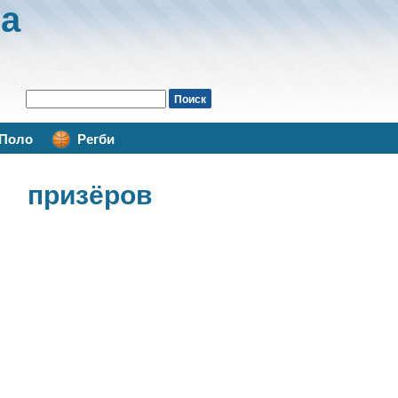
а
Поло
Регби
призёров