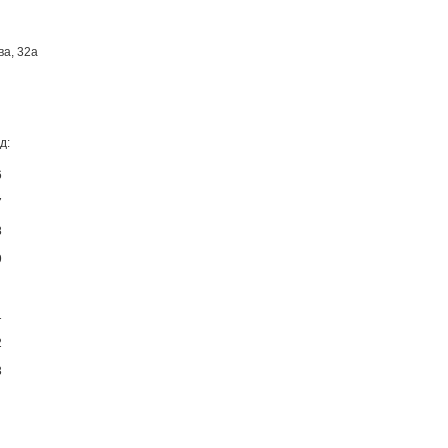
ва, 32а
д:
6
7
8
9
1
2
3