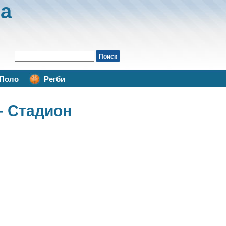
а
Поло
Регби
- Стадион