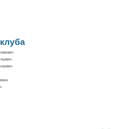
клуба
славович
ольевич
олаевич
ьевна
ч