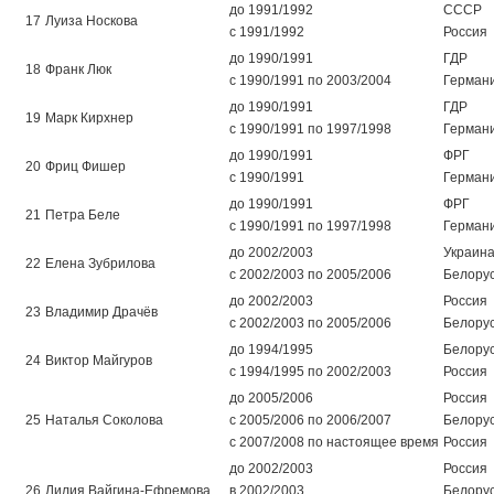
до 1991/1992
СССР
17
Луиза Носкова
с 1991/1992
Россия
до 1990/1991
ГДР
18
Франк Люк
с 1990/1991 по 2003/2004
Герман
до 1990/1991
ГДР
19
Марк Кирхнер
с 1990/1991 по 1997/1998
Герман
до 1990/1991
ФРГ
20
Фриц Фишер
с 1990/1991
Герман
до 1990/1991
ФРГ
21
Петра Беле
с 1990/1991 по 1997/1998
Герман
до 2002/2003
Украин
22
Елена Зубрилова
с 2002/2003 по 2005/2006
Белору
до 2002/2003
Россия
23
Владимир Драчёв
с 2002/2003 по 2005/2006
Белору
до 1994/1995
Белору
24
Виктор Майгуров
с 1994/1995 по 2002/2003
Россия
до 2005/2006
Россия
25
Наталья Соколова
с 2005/2006 по 2006/2007
Белору
с 2007/2008 по настоящее время
Россия
до 2002/2003
Россия
26
Лилия Вайгина-Ефремова
в 2002/2003
Белору