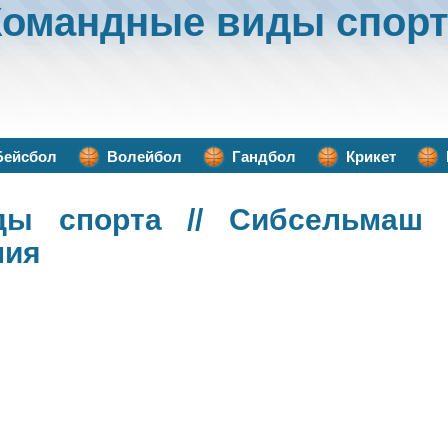
Командные виды спорт
Бейсбол
Волейбол
Гандбол
Крикет
ды спорта
// Сибсельмаш (
ния