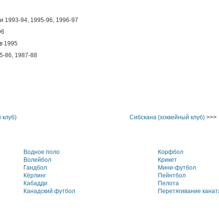
 1993-94, 1995-96, 1996-97
96
в 1995
5-86, 1987-88
 клуб)
Сибскана (хоккейный клуб)
>>>
Водное поло
Корфбол
Волейбол
Крикет
Гандбол
Мини-футбол
Кёрлинг
Пейнтбол
Кабадди
Пелота
Канадский футбол
Перетягивание канат