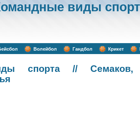
Командные виды спорт
Бейсбол
Волейбол
Гандбол
Крикет
иды спорта
// Семаков,
мья