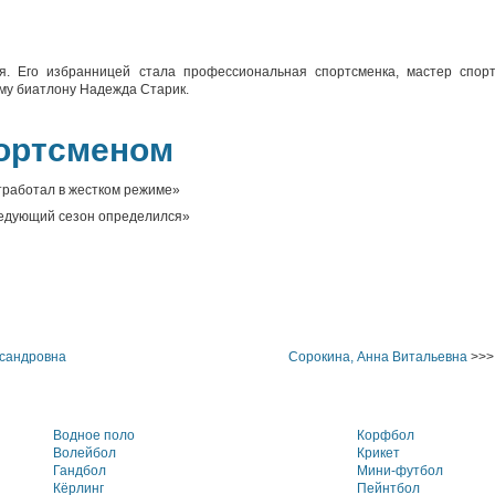
я. Его избранницей стала профессиональная спортсменка, мастер спор
му биатлону Надежда Старик.
ортсменом
тработал в жестком режиме»
ледующий сезон определился»
ксандровна
Сорокина, Анна Витальевна
>>>
Водное поло
Корфбол
Волейбол
Крикет
Гандбол
Мини-футбол
Кёрлинг
Пейнтбол