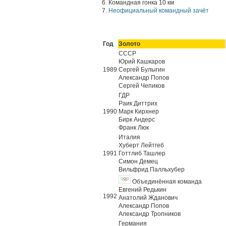
6. Командная гонка 10 км
7.
Неофициальный командный зачёт
Год
Золото
СССР
Юрий Кашкаров
1989
Сергей Булыгин
Александр Попов
Сергей Чепиков
ГДР
Раик Диттрих
1990
Марк Кирхнер
Бирк Андерс
Франк Люк
Италия
Хуберт Лейтгеб
1991
Готтлиб Ташлер
Симон Демец
Вильфрид Палльхубер
Объединённая команда
Евгений Редькин
1992
Анатолий Жданович
Александр Попов
Александр Тропников
Германия