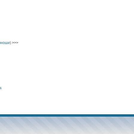
юноши)
>>>
а