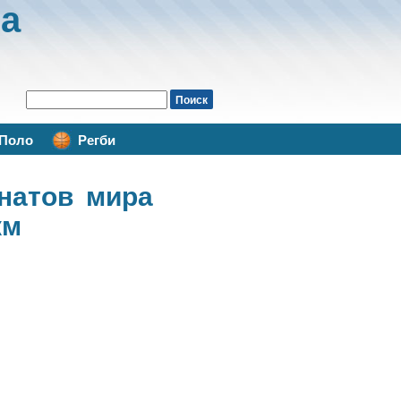
а
Поло
Регби
натов мира
км