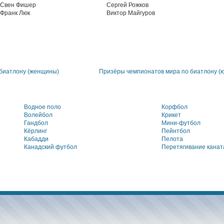
Свен Фишер
Сергей Рожков
Франк Люк
Виктор Майгуров
биатлону (женщины)
Призёры чемпионатов мира по биатлону (
Водное поло
Корфбол
Волейбол
Крикет
Гандбол
Мини-футбол
Кёрлинг
Пейнтбол
Кабадди
Пелота
Канадский футбол
Перетягивание канат