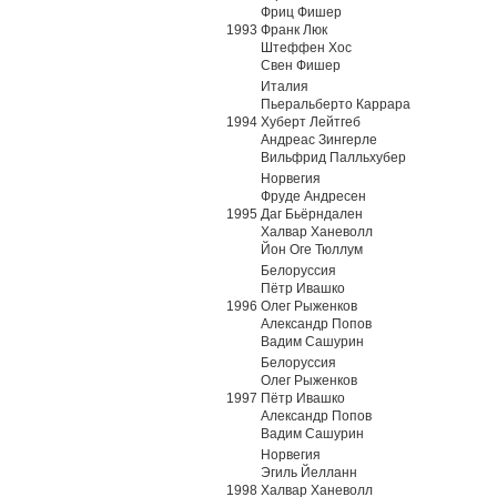
Фриц Фишер
1993
Франк Люк
Штеффен Хос
Свен Фишер
Италия
Пьеральберто Каррара
1994
Хуберт Лейтгеб
Андреас Зингерле
Вильфрид Палльхубер
Норвегия
Фруде Андресен
1995
Даг Бьёрндален
Халвар Ханеволл
Йон Оге Тюллум
Белоруссия
Пётр Ивашко
1996
Олег Рыженков
Александр Попов
Вадим Сашурин
Белоруссия
Олег Рыженков
1997
Пётр Ивашко
Александр Попов
Вадим Сашурин
Норвегия
Эгиль Йелланн
1998
Халвар Ханеволл