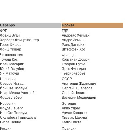
Серебро
Бронза
ФРГ
ГДР
Франц Вуди
Андреас Хейман
Херберт Фриценвенгер
Андре Земиш
Георг Фишер
Раик Диттрих
Фриц Фишер
Штеффен Хос
Чехословакия
Франция
Томаш Кос
Кристиан Дюмон
Иван Масарик
Стефан Бутьё
Юрий Голубец
Эрве Фландин
Ян Матоуш
Тьери Жербье
Норвегия
СССР
Сверре Истад
Анатолий Жданович
Йон Оге Тюллум
Сергей П. Тарасов
Ивар Михал Улеклейв
Сергей Чепиков
Фруде Лёберг
Валерий Медведцев
Норвегия
Эстония
Фруде Лёберг
Аиво Удрас
Йон Оге Тюллум
Урмас Калдвее
Сюльфест Глимсдаль
Хиллар Цахкна
Гисле Фенне
Калю Оясте
Россия
Франция