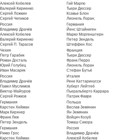
Алексей Кобелев
Гий Маргю
Валерий Кириенко
Тьери Дюссер
Сергей Ложкин
Ксавье Блон
Сергей Чепиков
Лионель Лоран;
Россия
Германия
Владимир Драчёв
Йенс Штайниген
Алексей Кобелев
Марко Моргенштерн
Валерий Кириенко
Петер Зендель
Сергей П. Тарасов
Штеффен Хос
Чехия
Франция
Петр Гарабик
Тьери Дюссер
Роман Досталь
Франк Перро
Юрий Голубец
Лионель Лоран
Иван Масарик
Стефан Бутьё
Россия
Италия
Владимир Драчёв
Рене Каттаринусси
Павел Муслимов
Хуберт Лейтгеб
Виктор Майгуров
Пьеральберто Каррара
Сергей Рожков
Патрик Фавре
Германия
Польша
Карстен Хейман
Веслав Земянин
Марк Кирхнер
Ян Земянин
Франк Люк
Войцич Козуб
Петер Зендель
Томаш Сикора
Германия
Россия
Рикко Грос
Владимир Драчёв
Карстен Хейман
Алексей Кобелев