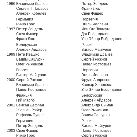
1996
Владимир Драчёв
Петер Зендель
Сергей П. Тарасов
Франк Люк
Алексей Кобелев
Свен Фишер
Германия
Норвегия
Рикко Грос
Эгиль Йелланн
1997
Петер Зендель
Йон Оге Тюллум
Свен Фишер
Даг Бьёрндален
Франк Люк
Уле Эйнар Бьёрндален
Белоруссия
Россия
Алексей Айдаров
Виктор Майгуров
1999
Пётр Ивашко
Владимир Драчёв
Вадим Сашурин
Сергей Рожков
Олег Рыженков
Павел Ростовцев
Россия
Норвегия
Виктор Майгуров
Эгиль Йелланн
2000
Сергей Рожков
Фруде Андресен
Владимир Драчёв
Халвар Ханеволл
Павел Ростовцев
Уле Эйнар Бьёрндален
Франция
Белоруссия
Гий Маргю
Алексей Айдаров
2001
Венсан Дефран
Александр Сыман
Жюльен Робер
Олег Рыженков
Рафаэль Пуаре
Вадим Сашурин
Германия
Россия
Петер Зендель
Виктор Майгуров
2003
Свен Фишер
Павел Ростовцев
Рикко Грос
Сергей Рожков