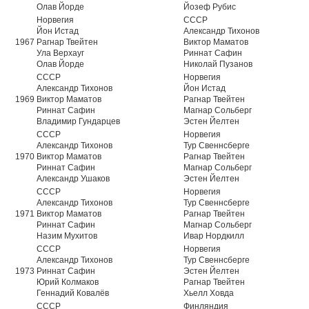
Олав Йорде
Йозеф Рубис
Норвегия
СССР
Йон Истад
Александр Тихонов
1967
Рагнар Твейтен
Виктор Маматов
Ула Верхауг
Риннат Сафин
Олав Йорде
Николай Пузанов
СССР
Норвегия
Александр Тихонов
Йон Истад
1969
Виктор Маматов
Рагнар Твейтен
Риннат Сафин
Магнар Сольберг
Владимир Гундарцев
Эстен Йелтен
СССР
Норвегия
Александр Тихонов
Тур Свеннсберге
1970
Виктор Маматов
Рагнар Твейтен
Риннат Сафин
Магнар Сольберг
Александр Ушаков
Эстен Йелтен
СССР
Норвегия
Александр Тихонов
Тур Свеннсберге
1971
Виктор Маматов
Рагнар Твейтен
Риннат Сафин
Магнар Сольберг
Назим Мухитов
Ивар Нордкилл
СССР
Норвегия
Александр Тихонов
Тур Свеннсберге
1973
Риннат Сафин
Эстен Йелтен
Юрий Колмаков
Рагнар Твейтен
Геннадий Ковалёв
Хьелл Ховда
СССР
Финляндия