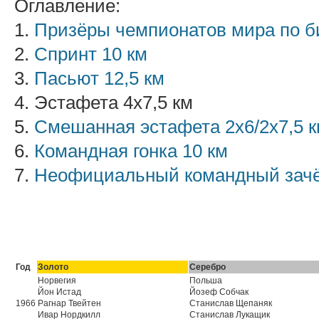
Оглавление:
1.
Призёры чемпионатов мира по б
2.
Спринт 10 км
3.
Пасьют 12,5 км
4. Эстафета 4х7,5 км
5.
Смешанная эстафета 2х6/2х7,5 
6.
Командная гонка 10 км
7.
Неофициальный командный зач
Год
Золото
Серебро
Норвегия
Польша
Йон Истад
Йозеф Собчак
1966
Рагнар Твейтен
Станислав Щепаняк
Ивар Нордкилл
Станислав Лукащик