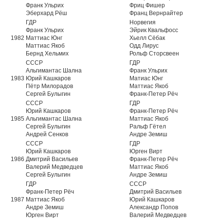
Франк Ульрих
Фриц Фишер
Эберхард Рёш
Франц Вернрайтер
ГДР
Норвегия
Франк Ульрих
Эйрик Квальфосс
1982
Маттиас Юнг
Хьелл Сёбак
Маттиас Якоб
Одд Лирус
Бернд Хельмих
Рольф Сторсвеен
СССР
ГДР
Альгимантас Шална
Франк Ульрих
1983
Юрий Кашкаров
Матиас Юнг
Пётр Милорадов
Маттиас Якоб
Сергей Булыгин
Франк-Петер Рёч
СССР
ГДР
Юрий Кашкаров
Франк-Петер Рёч
1985
Альгимантас Шална
Маттиас Якоб
Сергей Булыгин
Ральф Гётел
Андрей Сенков
Андре Земиш
СССР
ГДР
Юрий Кашкаров
Юрген Вирт
1986
Дмитрий Васильев
Франк-Петер Рёч
Валерий Медведцев
Маттиас Якоб
Сергей Булыгин
Андре Земиш
ГДР
СССР
Франк-Петер Рёч
Дмитрий Васильев
1987
Маттиас Якоб
Юрий Кашкаров
Андре Земиш
Александр Попов
Юрген Вирт
Валерий Медведцев