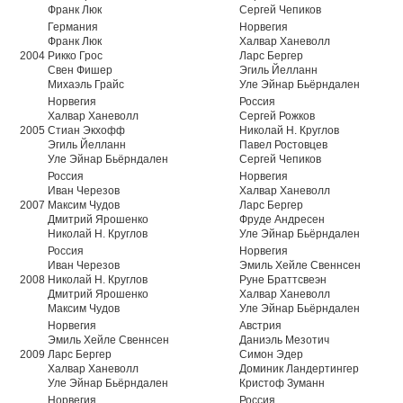
Франк Люк
Сергей Чепиков
Германия
Норвегия
Франк Люк
Халвар Ханеволл
2004
Рикко Грос
Ларс Бергер
Свен Фишер
Эгиль Йелланн
Михаэль Грайс
Уле Эйнар Бьёрндален
Норвегия
Россия
Халвар Ханеволл
Сергей Рожков
2005
Стиан Экхофф
Николай Н. Круглов
Эгиль Йелланн
Павел Ростовцев
Уле Эйнар Бьёрндален
Сергей Чепиков
Россия
Норвегия
Иван Черезов
Халвар Ханеволл
2007
Максим Чудов
Ларс Бергер
Дмитрий Ярошенко
Фруде Андресен
Николай Н. Круглов
Уле Эйнар Бьёрндален
Россия
Норвегия
Иван Черезов
Эмиль Хейле Свеннсен
2008
Николай Н. Круглов
Руне Браттсвеэн
Дмитрий Ярошенко
Халвар Ханеволл
Максим Чудов
Уле Эйнар Бьёрндален
Норвегия
Австрия
Эмиль Хейле Свеннсен
Даниэль Мезотич
2009
Ларс Бергер
Симон Эдер
Халвар Ханеволл
Доминик Ландертингер
Уле Эйнар Бьёрндален
Кристоф Зуманн
Норвегия
Россия