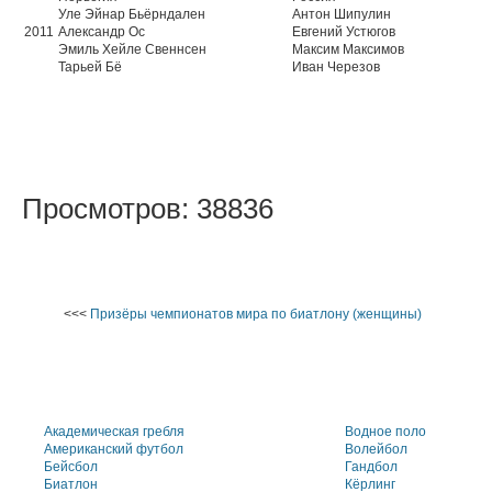
Уле Эйнар Бьёрндален
Антон Шипулин
2011
Александр Ос
Евгений Устюгов
Эмиль Хейле Свеннсен
Максим Максимов
Тарьей Бё
Иван Черезов
Просмотров: 38836
<<<
Призёры чемпионатов мира по биатлону (женщины)
Академическая гребля
Водное поло
Американский футбол
Волейбол
Бейсбол
Гандбол
Биатлон
Кёрлинг