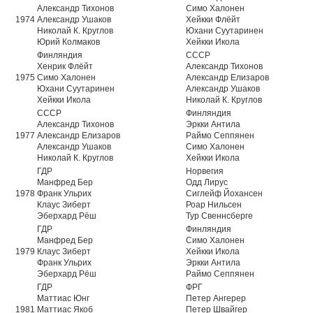
Александр Тихонов
Симо Халонен
1974
Александр Ушаков
Хейкки Флёйт
Николай К. Круглов
Юхани Суутаринен
Юрий Колмаков
Хейкки Икола
Финляндия
СССР
Хенрик Флёйт
Александр Тихонов
1975
Симо Халонен
Александр Елизаров
Юхани Суутаринен
Александр Ушаков
Хейкки Икола
Николай К. Круглов
СССР
Финляндия
Александр Тихонов
Эркки Антила
1977
Александр Елизаров
Раймо Сеппянен
Александр Ушаков
Симо Халонен
Николай К. Круглов
Хейкки Икола
ГДР
Норвегия
Манфред Бер
Одд Лирус
1978
Франк Ульрих
Сиглейф Йохансен
Клаус Зиберт
Роар Нильсен
Эберхард Рёш
Тур Свеннсберге
ГДР
Финляндия
Манфред Бер
Симо Халонен
1979
Клаус Зиберт
Хейкки Икола
Франк Ульрих
Эркки Антила
Эберхард Рёш
Раймо Сеппянен
ГДР
ФРГ
Маттиас Юнг
Петер Ангерер
1981
Маттиас Якоб
Петер Швайгер