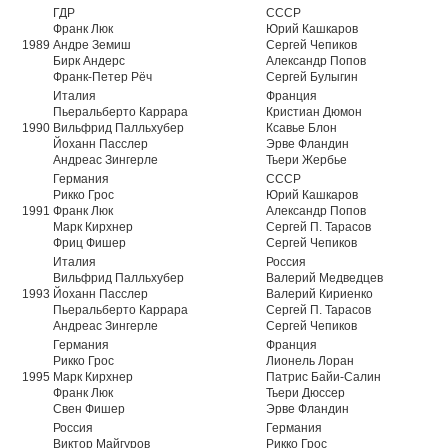
ГДР
СССР
Франк Люк
Юрий Кашкаров
1989
Андре Земиш
Сергей Чепиков
Бирк Андерс
Александр Попов
Франк-Петер Рёч
Сергей Булыгин
Италия
Франция
Пьеральберто Каррара
Кристиан Дюмон
1990
Вильфрид Палльхубер
Ксавье Блон
Йоханн Пасслер
Эрве Фландин
Андреас Зингерле
Тьери Жербье
Германия
СССР
Рикко Грос
Юрий Кашкаров
1991
Франк Люк
Александр Попов
Марк Кирхнер
Сергей П. Тарасов
Фриц Фишер
Сергей Чепиков
Италия
Россия
Вильфрид Палльхубер
Валерий Медведцев
1993
Йоханн Пасслер
Валерий Кириенко
Пьеральберто Каррара
Сергей П. Тарасов
Андреас Зингерле
Сергей Чепиков
Германия
Франция
Рикко Грос
Лионель Лоран
1995
Марк Кирхнер
Патрис Байи-Салин
Франк Люк
Тьери Дюссер
Свен Фишер
Эрве Фландин
Россия
Германия
Виктор Майгуров
Рикко Грос