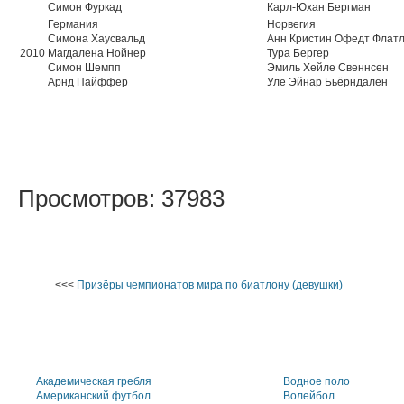
Симон Фуркад
Карл-Юхан Бергман
Германия
Норвегия
Симона Хаусвальд
Анн Кристин Офедт Флат
2010
Магдалена Нойнер
Тура Бергер
Симон Шемпп
Эмиль Хейле Свеннсен
Арнд Пайффер
Уле Эйнар Бьёрндален
Просмотров: 37983
<<<
Призёры чемпионатов мира по биатлону (девушки)
Академическая гребля
Водное поло
Американский футбол
Волейбол