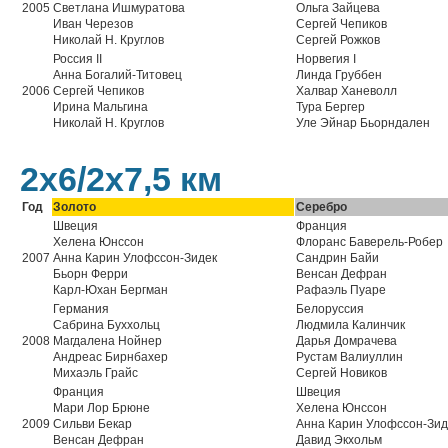
2005
Светлана Ишмуратова
Ольга Зайцева
Иван Черезов
Сергей Чепиков
Николай Н. Круглов
Сергей Рожков
Россия II
Норвегия I
Анна Богалий-Титовец
Линда Груббен
2006
Сергей Чепиков
Халвар Ханеволл
Ирина Мальгина
Тура Бергер
Николай Н. Круглов
Уле Эйнар Бьорндален
2х6/2х7,5 км
Год
Золото
Серебро
Швеция
Франция
Хелена Юнссон
Флоранс Баверель-Робер
2007
Анна Карин Улофссон-Зидек
Сандрин Байи
Бьорн Ферри
Венсан Дефран
Карл-Юхан Бергман
Рафаэль Пуаре
Германия
Белоруссия
Сабрина Буххольц
Людмила Калинчик
2008
Магдалена Нойнер
Дарья Домрачева
Андреас Бирнбахер
Рустам Валиуллин
Михаэль Грайс
Сергей Новиков
Франция
Швеция
Мари Лор Брюне
Хелена Юнссон
2009
Сильви Бекар
Анна Карин Улофссон-Зид
Венсан Дефран
Давид Экхольм