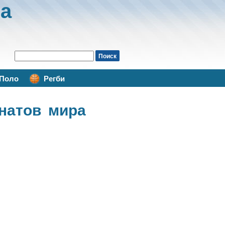
а
Поло
Регби
натов мира