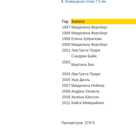
6.
Командная гонка 7,5 км
Год
Золото
1997
Магдалена Форсберг
1998
Магдалена Форсберг
1999
Елена Зубрилова
2000
Магдалена Форсберг
2001
Лив Грете Пуаре
Сандрин Байи,
2003
Мартина Бек
2004
Лив Грете Пуаре
2005
Уши Дизль
2007
Магдалена Нойнер
2008
Андреа Хенкель
2009
Хелена Юнссон
2011
Кайса Мякярайнен
Просмотров: 37975