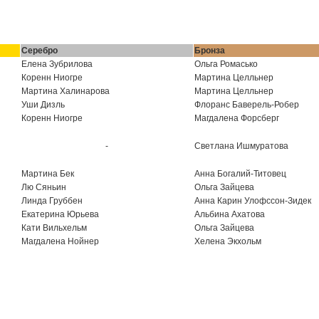
Серебро
Бронза
Елена Зубрилова
Ольга Ромасько
Коренн Ниогре
Мартина Целльнер
Мартина Халинарова
Мартина Целльнер
Уши Дизль
Флоранс Баверель-Робер
Коренн Ниогре
Магдалена Форсберг
-
Светлана Ишмуратова
Мартина Бек
Анна Богалий-Титовец
Лю Сяньин
Ольга Зайцева
Линда Груббен
Анна Карин Улофссон-Зидек
Екатерина Юрьева
Альбина Ахатова
Кати Вильхельм
Ольга Зайцева
Магдалена Нойнер
Хелена Экхольм