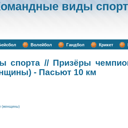
Командные виды спорт
Бейсбол
Волейбол
Гандбол
Крикет
ы спорта
// Призёры чемпио
нщины) - Пасьют 10 км
у (женщины)