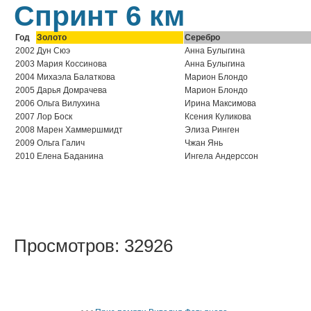
Спринт 6 км
Год
Золото
Серебро
2002
Дун Сюэ
Анна Булыгина
2003
Мария Коссинова
Анна Булыгина
2004
Михаэла Балаткова
Марион Блондо
2005
Дарья Домрачева
Марион Блондо
2006
Ольга Вилухина
Ирина Максимова
2007
Лор Боск
Ксения Куликова
2008
Марен Хаммершмидт
Элиза Ринген
2009
Ольга Галич
Чжан Янь
2010
Елена Баданина
Ингела Андерссон
Просмотров: 32926