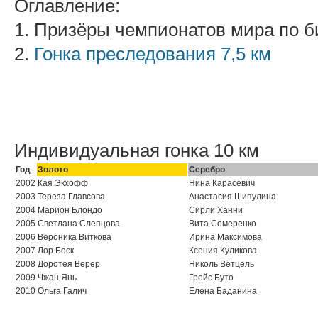
Оглавление:
1. Призёры чемпионатов мира по б
2.
Гонка преследования 7,5 км
Индивидуальная гонка 10 км
Год
Золото
Серебро
2002
Кая Экхофф
Нина Карасевич
2003
Тереза Главсова
Анастасия Шипулина
2004
Марион Блондо
Сирли Ханни
2005
Светлана Слепцова
Вита Семеренко
2006
Вероника Виткова
Ирина Максимова
2007
Лор Боск
Ксения Куликова
2008
Доротея Верер
Николь Вётцель
2009
Чжан Янь
Грейс Буто
2010
Ольга Галич
Елена Баданина