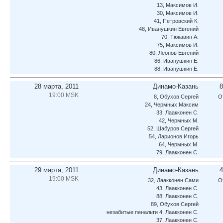
13, Максимов И.
30, Максимов И.
41, Петровский К.
48, Иванушкин Евгений
70, Тюкавин А.
75, Максимов И.
80, Леонов Евгений
86, Иванушкин Е.
88, Иванушкин Е.
28 марта, 2011
Динамо-Казань
8
19:00 MSK
8, Обухов Сергей
О
24, Чермных Максим
33, Лаакконен С.
42, Чермных М.
52, Шабуров Сергей
54, Ларионов Игорь
64, Чермных М.
79, Лаакконен С.
29 марта, 2011
Динамо-Казань
4
19:00 MSK
32, Лаакконен Сами
О
43, Лаакконен С.
88, Лаакконен С.
89, Обухов Сергей
незабитые пенальти 4, Лаакконен С.
37, Лаакконен С.