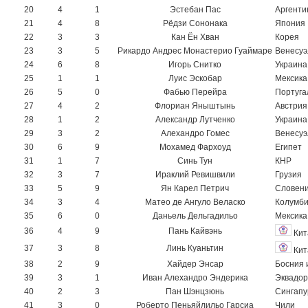
20
4
1
Эстебан Пас
Аргенти
21
4
8
Рёдзи Сононака
Япония
22
3
3
Кан Ён Хван
Корея
23
3
5
Рикардо Андрес Монастерио Гуаймаре
Венесуэ
24
6
8
Игорь Снитко
Украина
25
1
1
Луис Эскобар
Мексика
26
5
0
Фабью Перейра
Португа
27
4
2
Флориан Яныштынь
Австрия
28
1
2
Александр Лутченко
Украина
29
3
2
Алехандро Гомес
Венесуэ
30
6
9
Мохамед Фархоуд
Египет
31
1
7
Синь Тун
КНР
32
3
7
Ираклий Ревишвили
Грузия
33
5
9
Ян Карел Петрич
Словен
34
3
4
Матео де Ангуло Веласко
Колумб
35
6
0
Даньель Дельгадильо
Мексика
36
4
9
Пань Кайвэнь
Кит
37
3
8
Линь Куаньтин
Кит
38
2
9
Хайдер Энсар
Босния 
39
3
1
Иван Алехандро Эндерика
Эквадор
40
2
3
Пан Шэнцзюнь
Сингапу
41
3
0
Роберто Пеньяйлильо Гарсиа
Чили