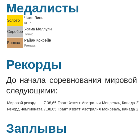
Медалисты
Чжан Линь
Золото
КНР
Усама Меллули
Серебро
Тунис
Райан Кохрейн
Бронза
Канада
Рекорды
До начала соревнования мировой
следующими:
Мировой рекорд
7.38,65
Грант Хэкетт
Австралия
Монреаль, Канада
2
Рекорд Чемпионата
7.38,65
Грант Хэкетт
Австралия
Монреаль, Канада
2
Заплывы