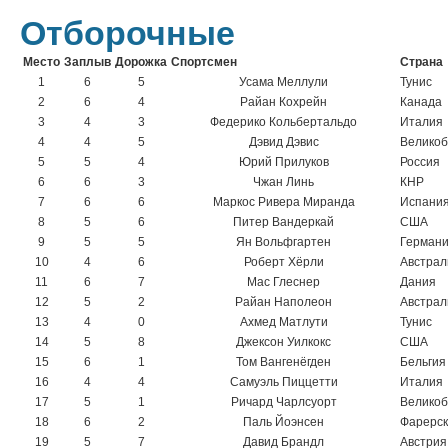
Отборочные
Место
Заплыв
Дорожка
Спортсмен
Страна
1
6
5
Усама Меллули
Тунис
2
6
4
Райан Кохрейн
Канада
3
4
3
Федерико Кольбертальдо
Италия
4
4
5
Дэвид Дэвис
Великоб
5
5
4
Юрий Прилуков
Россия
6
6
3
Чжан Линь
КНР
7
6
6
Маркос Ривера Миранда
Испани
8
5
6
Питер Вандеркай
США
9
5
5
Ян Вольфгартен
Герман
10
4
6
Роберт Хёрли
Австрал
11
6
7
Мас Глеснер
Дания
12
5
2
Райан Наполеон
Австрал
13
4
0
Ахмед Матлути
Тунис
14
5
8
Джексон Уилкокс
США
15
6
1
Том Вангенёгден
Бельгия
16
4
4
Самуэль Пиццетти
Италия
17
5
1
Ричард Чарлсуорт
Великоб
18
6
2
Паль Йоэнсен
Фарерск
19
5
7
Давид Брандл
Австрия