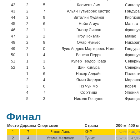
42
2
5
Клемент Лим
Сингапу
43
2
7
Альян Гутьеррес Кастро
Гондура
44
3
9
Виталий Худяков
Киргизи
45
2
6
Нейл Агиус
Мальта
46
2
1
Эману Сишан
Француз
47
2
2
Нгоу Пок Ман
Макао
48
2
8
Омар Нуньес
Никараг
49
2
0
Луис Андрес Марторель Наме
Гондура
50
1
4
Венсан Перри
Француз
51
1
3
Купер Теодор Граф
Северны
52
1
5
Шин Кимура
Северны
1
6
Насер Алдайя
Палест
2
4
Ямин Жордан
Марокко
3
6
Пэ Чун Мо
Корея
4
7
Со Утида
Япония
5
3
Николя Ростуше
Франци
Финал
Место
Дорожка
Спортсмен
Страна
200 м
400 м
1
7
Чжан Линь
КНР
1.52,55
3.46,79
2
4
Усама Меллули
Тунис
1.52,36
3.47,95