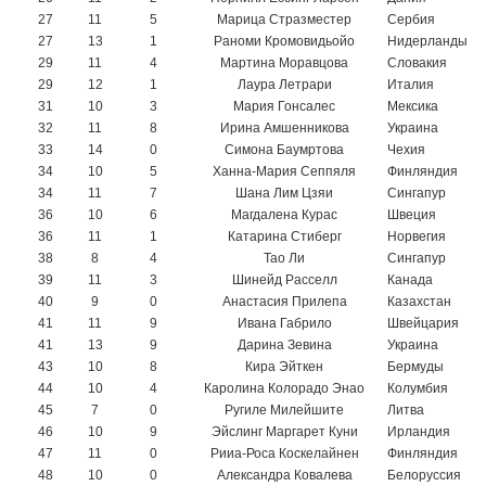
27
11
5
Марица Стразместер
Сербия
27
13
1
Раноми Кромовидьойо
Нидерланды
29
11
4
Мартина Моравцова
Словакия
29
12
1
Лаура Летрари
Италия
31
10
3
Мария Гонсалес
Мексика
32
11
8
Ирина Амшенникова
Украина
33
14
0
Симона Баумртова
Чехия
34
10
5
Ханна-Мария Сеппяля
Финляндия
34
11
7
Шана Лим Цзяи
Сингапур
36
10
6
Магдалена Курас
Швеция
36
11
1
Катарина Стиберг
Норвегия
38
8
4
Тао Ли
Сингапур
39
11
3
Шинейд Расселл
Канада
40
9
0
Анастасия Прилепа
Казахстан
41
11
9
Ивана Габрило
Швейцария
41
13
9
Дарина Зевина
Украина
43
10
8
Кира Эйткен
Бермуды
44
10
4
Каролина Колорадо Энао
Колумбия
45
7
0
Ругиле Милейшите
Литва
46
10
9
Эйслинг Маргарет Куни
Ирландия
47
11
0
Рииа-Роса Коскелайнен
Финляндия
48
10
0
Александра Ковалева
Белоруссия