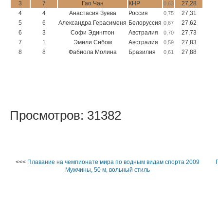
3
7
Гао Чан
КНР
27,28
0,63
4
4
Анастасия Зуева
Россия
27,31
0,75
5
6
Александра Герасименя
Белоруссия
27,62
0,67
6
3
Софи Эдингтон
Австралия
27,73
0,70
7
1
Эмили Сибом
Австралия
27,83
0,59
8
8
Фабиола Молина
Бразилия
27,88
0,61
Просмотров: 31382
<<<
Плавание на чемпионате мира по водным видам спорта 2009
Мужчины, 50 м, вольный стиль