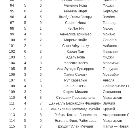
94
5
6
Чейенне Рова
Фиджи
95
8
9
Ребекка Шарп
Бермуды
96
4
5
Джейд Эшли Говард
Замбия
97
5
9
София Ноел
Гренада
98
5
1
Че Лок Ин
Макао
99
4
4
Анжелика Тринкьер
Монако
100
5
2
Мареме Файе
Сенегал
101
2
4
Сара Абдуллаху
Албания
102
6
3
Киран Хан
Пакистан
103
5
3
Адель Рова
Фиджи
104
4
8
Жессика Косса
Мозамбик
105
5
7
Ана Эуседо Гутьеррес
Гондурас
106
3
6
Файна Салати
Мозамбик
107
6
1
Рут Карвалью
Ангола
108
4
0
Шеннон Остин
Сейшельские О
109
3
2
Кэтрин Миллин
Свазиленд
110
4
3
Стефани Расоаманана
Мадагаскар
111
4
7
Даньелль Бернардин Файндлэй
Замбия
112
3
3
Амнахлияни Мохамад Хусайн
Бруней
113
3
8
Рейчел Кэтрин Гленистер
Американское 
114
5
0
Эстелла Филс Рабетсара
Мадагаскар
115
3
7
Джудит Илан Меуари
Папуа — Новая