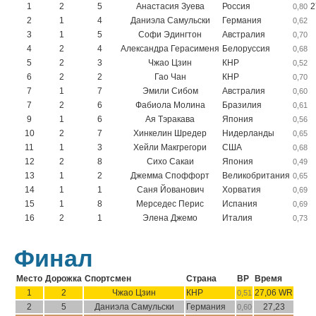
1
2
5
Анастасия Зуева
Россия
2
0,80
2
1
4
Даниэла Самульски
Германия
0,62
3
1
5
Софи Эдингтон
Австралия
0,70
4
2
4
Александра Герасименя
Белоруссия
0,68
5
2
3
Чжао Цзин
КНР
0,52
6
2
2
Гао Чан
КНР
0,70
7
1
7
Эмили Сибом
Австралия
0,60
7
2
6
Фабиола Молина
Бразилия
0,61
9
1
6
Ая Тэракава
Япония
0,56
10
2
7
Хинкелин Шредер
Нидерланды
0,65
11
1
3
Хейли Макгрегори
США
0,68
12
2
8
Сихо Сакаи
Япония
0,49
13
1
2
Джемма Споффорт
Великобритания
0,65
14
1
1
Саня Йованович
Хорватия
0,69
15
1
8
Мерседес Перис
Испания
0,69
16
2
1
Элена Джемо
Италия
0,73
Финал
Место
Дорожка
Спортсмен
Страна
ВР
Время
1
2
Чжао Цзин
КНР
27,06 WR
0,51
2
5
Даниэла Самульски
Германия
27,23
0,60