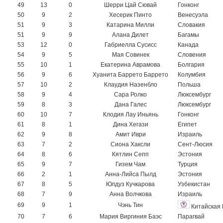
49
13
0
Шерри Цай Сювай
Гонконг
50
9
2
Хесерик Пинто
Венесуэла
51
9
3
Катарина Милли
Словакия
51
9
9
Алана Дилет
Багамы
53
12
0
Габриелла Сусисс
Канада
54
9
5
Мая Совинек
Словения
55
10
1
Екатерина Аврамова
Болгария
56
9
6
Хуанита Баррето Баррето
Колумбия
57
10
2
Клаудия Назенбло
Польша
58
9
4
Сара Ролко
Люксембург
59
8
3
Дана Галес
Люксембург
60
10
7
Клодия Лау Иньянь
Гонконг
61
8
1
Дина Хегази
Египет
62
9
8
Амит Иври
Израиль
63
7
2
Сиона Хаксли
Сент-Люсия
64
8
6
Кятлин Сепп
Эстония
65
9
7
Гизем Чам
Турция
66
2
1
Анна-Лийса Пылд
Эстония
67
8
5
Юлдуз Кучкарова
Узбекистан
68
7
9
Анна Волчкова
Израиль
69
9
1
Чэнь Тин
Китайская 
70
7
6
Мария Виргиния Баэс
Парагвай