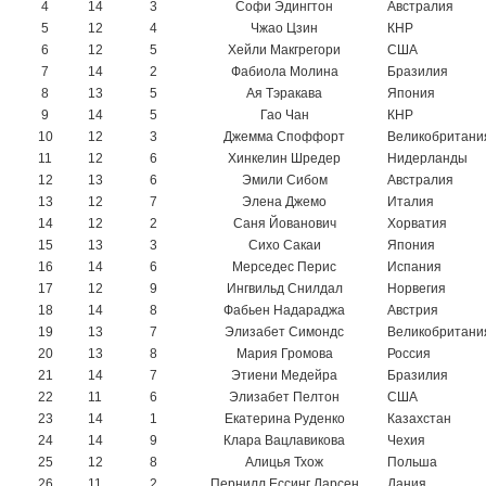
4
14
3
Софи Эдингтон
Австралия
5
12
4
Чжао Цзин
КНР
6
12
5
Хейли Макгрегори
США
7
14
2
Фабиола Молина
Бразилия
8
13
5
Ая Тэракава
Япония
9
14
5
Гао Чан
КНР
10
12
3
Джемма Споффорт
Великобритани
11
12
6
Хинкелин Шредер
Нидерланды
12
13
6
Эмили Сибом
Австралия
13
12
7
Элена Джемо
Италия
14
12
2
Саня Йованович
Хорватия
15
13
3
Сихо Сакаи
Япония
16
14
6
Мерседес Перис
Испания
17
12
9
Ингвильд Снилдал
Норвегия
18
14
8
Фабьен Надараджа
Австрия
19
13
7
Элизабет Симондс
Великобритани
20
13
8
Мария Громова
Россия
21
14
7
Этиени Медейра
Бразилия
22
11
6
Элизабет Пелтон
США
23
14
1
Екатерина Руденко
Казахстан
24
14
9
Клара Вацлавикова
Чехия
25
12
8
Алицья Тхож
Польша
26
11
2
Пернилл Ессинг Ларсен
Дания