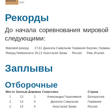
Бронза
КНР
Рекорды
До начала соревнования мировой
следующими:
Мировой рекорд
27,61
Даниэла Самульски
Германия
Берлин, Герман
Рекорд Чемпионата
28,13
Анастасия Зуева
Россия
Рим, Италия
Заплывы
Отборочные
Место
Заплыв
Дорожка
Спортсмен
Страна
1
13
2
Александра Герасименя
Белоруссия
2
13
4
Даниэла Самульски
Германия
2
14
4
Анастасия Зуева
Россия