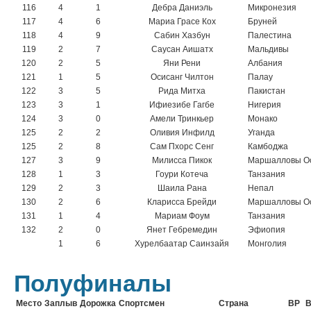
116
4
1
Дебра Даниэль
Микронезия
117
4
6
Мариа Грасе Кох
Бруней
118
4
9
Сабин Хазбун
Палестина
119
2
7
Саусан Аишатх
Мальдивы
120
2
5
Яни Рени
Албания
121
1
5
Осисанг Чилтон
Палау
122
3
5
Рида Митха
Пакистан
123
3
1
Ифиезибе Гагбе
Нигерия
124
3
0
Амели Тринкьер
Монако
125
2
2
Оливия Инфилд
Уганда
125
2
8
Сам Пхорс Сенг
Камбоджа
127
3
9
Милисса Пикок
Маршалловы О
128
1
3
Гоури Котеча
Танзания
129
2
3
Шаила Рана
Непал
130
2
6
Кларисса Брейди
Маршалловы О
131
1
4
Мариам Фоум
Танзания
132
2
0
Янет Гебремедин
Эфиопия
1
6
Хурелбаатар Саинзайя
Монголия
Полуфиналы
Место
Заплыв
Дорожка
Спортсмен
Страна
ВР
В