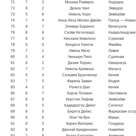
71
7
3
Моника Рамирес
Андорра
72
8
2
Диана Чанг
Эквадор
73
5
8
Николь Хорн
Зимбабве
74
7
4
Анна-Лиза Мопио-Джейн
Папуа — Новая
75
8
7
Элимар Барриос
Венесуэла
76
8
8
Силви Кетелаарс
Нидерландские 
77
6
4
Нисхани Кикилсон
Суринам
78
8
0
Кендесе Нангле
Ямайка
79
7
1
Амина Мехо
Ливия
80
3
4
Чиньере Пиго
Суринам
81
6
2
Далия Торрес
Никарагуа
82
7
7
Николь Кремона
Мальта
83
5
4
Сильвия Брунленер
Кения
83
7
5
Фариха Заман
Индия
85
4
2
Рачита Шах
Кения
86
6
7
Карла Тоскано
Гватемала
87
6
9
Керстен Лафам
Зимбабве
88
5
5
Хадидиатоу Диенг
Сенегал
89
6
0
Бирита Дебес
Фарерские ост
90
6
6
Лонг Чи Вун
Макао
91
6
5
Карен Вилорио
Гондурас
92
6
8
Джонай Бриденханн
Намибия
93
7
8
Анаит Барсегян
Армения