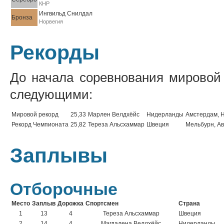
КНР
Ингвильд Снилдал
Бронза
Норвегия
Рекорды
До начала соревнования мировой
следующими:
Мировой рекорд
25,33
Марлен Велдхёйс
Нидерланды
Амстердам, 
Рекорд Чемпионата
25,82
Тереза Альсхаммар
Швеция
Мельбурн, А
Заплывы
Отборочные
Место
Заплыв
Дорожка
Спортсмен
Страна
1
13
4
Тереза Альсхаммар
Швеция
2
14
4
Магдалена Велдхёйс
Нидерланды