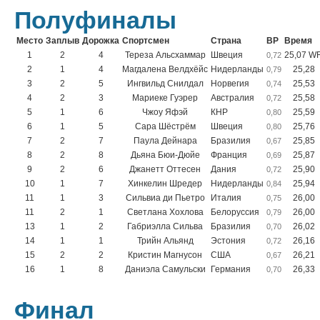
Полуфиналы
Место
Заплыв
Дорожка
Спортсмен
Страна
ВР
Время
1
2
4
Тереза Альсхаммар
Швеция
25,07 W
0,72
2
1
4
Магдалена Велдхёйс
Нидерланды
25,28
0,79
3
2
5
Ингвильд Снилдал
Норвегия
25,53
0,74
4
2
3
Мариеке Гуэрер
Австралия
25,58
0,72
5
1
6
Чжоу Яфэй
КНР
25,59
0,80
6
1
5
Сара Шёстрём
Швеция
25,76
0,80
7
2
7
Паула Дейнара
Бразилия
25,85
0,67
8
2
8
Дьяна Бюи-Дюйе
Франция
25,87
0,69
9
2
6
Джанетт Оттесен
Дания
25,90
0,72
10
1
7
Хинкелин Шредер
Нидерланды
25,94
0,84
11
1
3
Сильвиа ди Пьетро
Италия
26,00
0,75
11
2
1
Светлана Хохлова
Белоруссия
26,00
0,79
13
1
2
Габриэлла Сильва
Бразилия
26,02
0,70
14
1
1
Трийн Альянд
Эстония
26,16
0,72
15
2
2
Кристин Магнусон
США
26,21
0,67
16
1
8
Даниэла Самульски
Германия
26,33
0,70
Финал