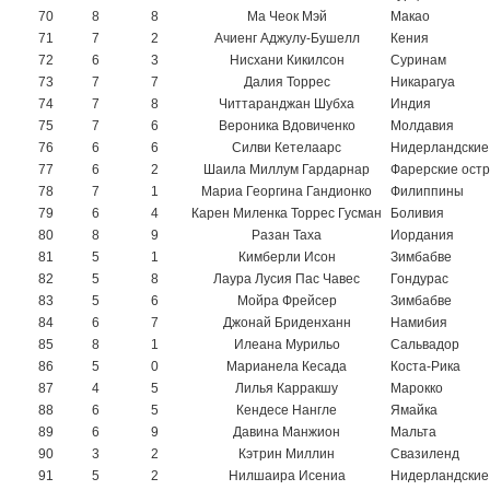
70
8
8
Ма Чеок Мэй
Макао
71
7
2
Ачиенг Аджулу-Бушелл
Кения
72
6
3
Нисхани Кикилсон
Суринам
73
7
7
Далия Торрес
Никарагуа
74
7
8
Читтаранджан Шубха
Индия
75
7
6
Вероника Вдовиченко
Молдавия
76
6
6
Силви Кетелаарс
Нидерландские 
77
6
2
Шаила Миллум Гардарнар
Фарерские ост
78
7
1
Мариа Георгина Гандионко
Филиппины
79
6
4
Карен Миленка Торрес Гусман
Боливия
80
8
9
Разан Таха
Иордания
81
5
1
Кимберли Исон
Зимбабве
82
5
8
Лаура Лусия Пас Чавес
Гондурас
83
5
6
Мойра Фрейсер
Зимбабве
84
6
7
Джонай Бриденханн
Намибия
85
8
1
Илеана Мурильо
Сальвадор
86
5
0
Марианела Кесада
Коста-Рика
87
4
5
Лилья Карракшу
Марокко
88
6
5
Кендесе Нангле
Ямайка
89
6
9
Давина Манжион
Мальта
90
3
2
Кэтрин Миллин
Свазиленд
91
5
2
Нилшаира Исениа
Нидерландские 