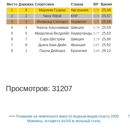
Место
Дорожка
Спортсмен
Страна
ВР
Время
1
6
Мариеке Гуэрер
Австралия
25,48
0,74
2
2
Чжоу Яфэй
КНР
25,57
0,78
3
3
Ингвильд Снилдал
Норвегия
25,58
0,75
4
4
Тереза Альсхаммар
Швеция
25,59
0,74
5
5
Магдалена Велдхёйс
Нидерланды
25,63
0,77
6
7
Сара Шёстрём
Швеция
25,66
0,79
7
8
Дьяна Бюи-Дюйе
Франция
25,92
0,67
8
1
Паула Дейнара
Бразилия
26,12
0,69
Просмотров: 31207
<<<
Плавание на чемпионате мира по водным видам спорта 2009
Мужчины, эстафета 4x200 м, вольный стиль