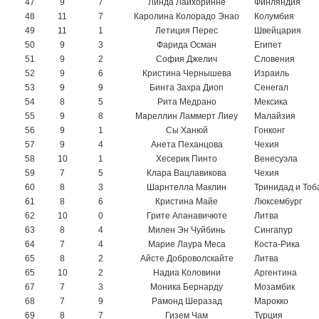
47
9
7
Линда Лайхоринне
Финляндия
48
11
7
Каролина Колорадо Энао
Колумбия
49
11
1
Летиция Перес
Швейцария
50
9
3
Фарида Осман
Египет
51
9
2
София Джелич
Словения
52
9
6
Кристина Чернышева
Израиль
53
9
9
Бинта Захра Диоп
Сенегал
54
8
5
Рита Медрано
Мексика
55
9
8
Мареллин Ламмерт Лиеу
Малайзия
56
9
1
Сы Ханюй
Гонконг
57
9
4
Анета Пеханцова
Чехия
58
10
1
Хесерик Пинто
Венесуэла
59
7
5
Клара Вацлавикова
Чехия
60
8
3
Шарнтелла Маклин
Тринидад и Тоб
61
8
6
Кристина Майе
Люксембург
62
10
0
Грите Апанавичюте
Литва
63
8
4
Милен Эн Чуйбинь
Сингапур
64
7
4
Марие Лаура Меса
Коста-Рика
65
8
2
Айсте Доброволскайте
Литва
65
10
2
Надиа Коловини
Аргентина
67
7
3
Моника Бернарду
Мозамбик
68
7
9
Рамонд Шеразад
Марокко
69
8
7
Гизем Чам
Турция