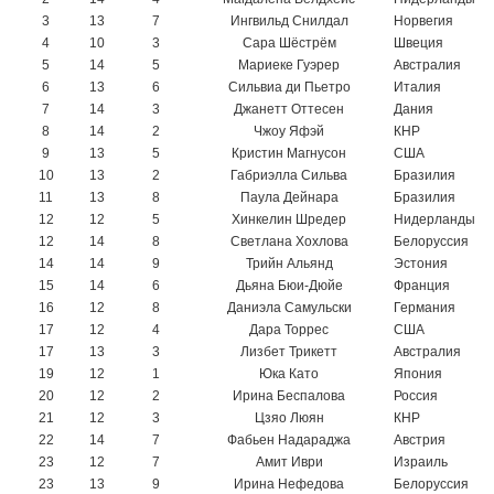
3
13
7
Ингвильд Снилдал
Норвегия
4
10
3
Сара Шёстрём
Швеция
5
14
5
Мариеке Гуэрер
Австралия
6
13
6
Сильвиа ди Пьетро
Италия
7
14
3
Джанетт Оттесен
Дания
8
14
2
Чжоу Яфэй
КНР
9
13
5
Кристин Магнусон
США
10
13
2
Габриэлла Сильва
Бразилия
11
13
8
Паула Дейнара
Бразилия
12
12
5
Хинкелин Шредер
Нидерланды
12
14
8
Светлана Хохлова
Белоруссия
14
14
9
Трийн Альянд
Эстония
15
14
6
Дьяна Бюи-Дюйе
Франция
16
12
8
Даниэла Самульски
Германия
17
12
4
Дара Торрес
США
17
13
3
Лизбет Трикетт
Австралия
19
12
1
Юка Като
Япония
20
12
2
Ирина Беспалова
Россия
21
12
3
Цзяо Люян
КНР
22
14
7
Фабьен Надараджа
Австрия
23
12
7
Амит Иври
Израиль
23
13
9
Ирина Нефедова
Белоруссия