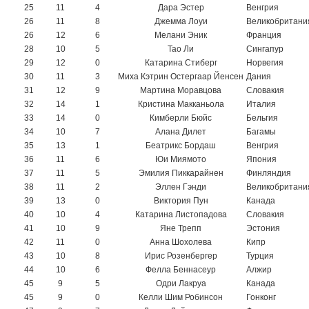
25
11
4
Дара Эстер
Венгрия
26
11
8
Джемма Лоуи
Великобритани
26
12
6
Мелани Эник
Франция
28
10
5
Тао Ли
Сингапур
29
12
0
Катарина Стиберг
Норвегия
30
11
3
Миха Кэтрин Остергаар Йенсен
Дания
31
12
9
Мартина Моравцова
Словакия
32
14
1
Кристина Макканьола
Италия
33
14
0
Кимберли Бюйс
Бельгия
34
10
7
Алана Дилет
Багамы
35
13
1
Беатрикс Бордаш
Венгрия
36
11
6
Юи Миямото
Япония
37
11
5
Эмилия Пиккарайнен
Финляндия
38
11
2
Эллен Гэнди
Великобритани
39
13
0
Виктория Пун
Канада
40
10
4
Катарина Листопадова
Словакия
41
10
9
Яне Трепп
Эстония
42
11
0
Анна Шохолева
Кипр
43
10
8
Ирис Розенбергер
Турция
44
10
6
Фелла Беннасеур
Алжир
45
9
5
Одри Лакруа
Канада
45
9
0
Келли Шим Робинсон
Гонконг