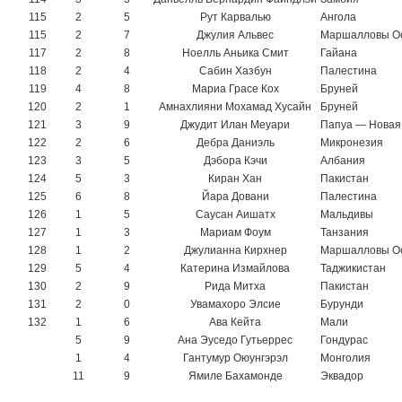
115
2
5
Рут Карвалью
Ангола
115
2
7
Джулия Альвес
Маршалловы О
117
2
8
Ноелль Аньика Смит
Гайана
118
2
4
Сабин Хазбун
Палестина
119
4
8
Мариа Грасе Кох
Бруней
120
2
1
Амнахлияни Мохамад Хусайн
Бруней
121
3
9
Джудит Илан Меуари
Папуа — Новая
122
2
6
Дебра Даниэль
Микронезия
123
3
5
Дэбора Кэчи
Албания
124
5
3
Киран Хан
Пакистан
125
6
8
Йара Довани
Палестина
126
1
5
Саусан Аишатх
Мальдивы
127
1
3
Мариам Фоум
Танзания
128
1
2
Джулианна Кирхнер
Маршалловы О
129
5
4
Катерина Измайлова
Таджикистан
130
2
9
Рида Митха
Пакистан
131
2
0
Увамахоро Элсие
Бурунди
132
1
6
Ава Кейта
Мали
5
9
Ана Эуседо Гутьеррес
Гондурас
1
4
Гантумур Оюунгэрэл
Монголия
11
9
Ямиле Бахамонде
Эквадор