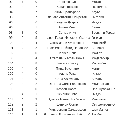
92
7
0
Лонг Чи Вун
Макао
93
4
7
Карла Тоскано
Гватемала
94
5
7
Ашли Брансфорд
Аруба
95
3
7
Лабаке Антония Ориретан
Нигерия
96
3
6
Вандита Дхариял
Индия
96
6
1
Амина Мехо
Ливия
98
8
0
Селма Атич
Босния и Герце
99
5
5
Шэрон Паола Фахардо Сьерра
Гондурас
100
4
4
Эстелла Ли Чуен Чеонг
Маврикий
101
2
3
Грасьела Пейнадо Ипаньес
Боливия
102
6
0
Талиса Пэйс
Мальта
103
3
4
Стефани Расоаманана
Мадагаскар
104
3
8
Жесика Стагну
Мозамбик
105
4
6
Пина Эрколано
Кения
105
4
0
Адель Рова
Фиджи
107
4
9
Сара Абдуллаху
Албания
108
4
2
Эстелла Филс Рабетсара
Мадагаскар
109
3
0
Ноэлен Фоссан
Французская П
110
4
1
Чейенне Рова
Фиджи
111
4
3
Адлина Мэйли Тин Хон Ко
Маврикий
112
2
2
Шеннон Остин
Сейшельские О
113
3
1
Минирувани Самаракоон
Шри-Ланка
114
3
3
Даньелль Бернардин Файндлэй
Замбия