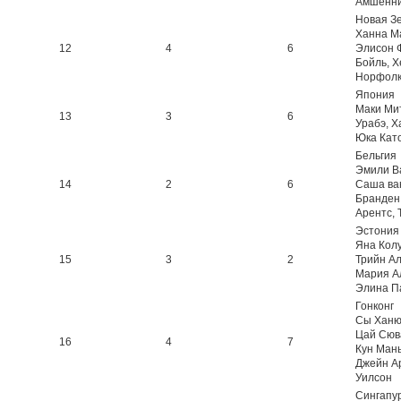
Амшенни
Новая З
Ханна М
12
4
6
Элисон 
Бойль, 
Норфол
Япония
Маки Ми
13
3
6
Урабэ, Х
Юка Кат
Бельгия
Эмили В
14
2
6
Саша ва
Бранден
Арентс, 
Эстония
Яна Колу
15
3
2
Трийн Ал
Мария А
Элина П
Гонконг
Сы Ханю
Цай Сюв
16
4
7
Кун Мань
Джейн А
Уилсон
Сингапу