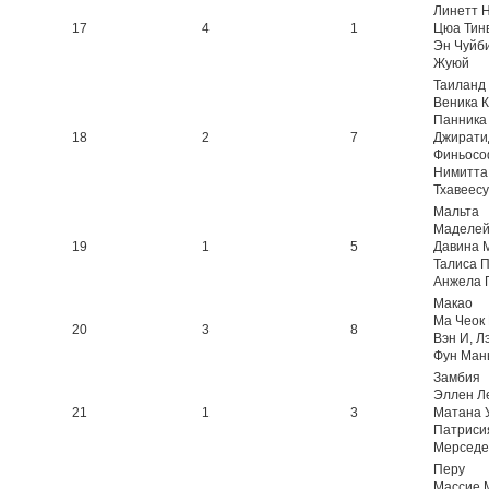
Линетт Н
17
4
1
Цюа Тин
Эн Чуйби
Жуюй
Таиланд
Веника К
Панника
18
2
7
Джирати
Финьосо
Нимитта
Тхавеес
Мальта
Маделей
19
1
5
Давина 
Талиса П
Анжела 
Макао
Ма Чеок 
20
3
8
Вэн И, Л
Фун Ман
Замбия
Эллен Л
21
1
3
Матана 
Патриси
Мерседе
Перу
Массие 