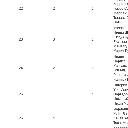
Карриль
22
2
1
Гомес-С
Мария А
Торрес,
Павич
Узбекис
Ирина Ш
Юлдуз Ку
23
3
1
Екатери
Маматку
Мария Б
Индия
Парита 
Мадхави
24
2
8
Говинд,
Рагхава 
Кшипра 
Нигерия
Уче Мону
25
1
4
Форкадо
Иньенги
Нгози М
Иордани
Хиба Ба
26
4
8
Лейла Ал
Таха, М
Хатамле