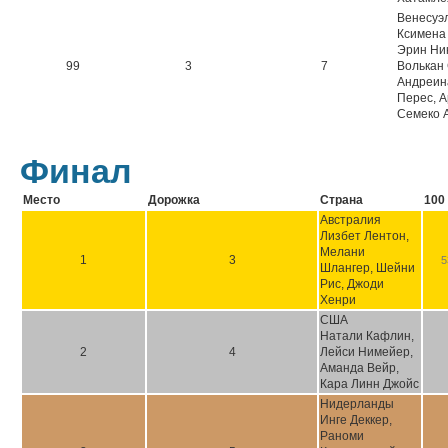
Венесуэ
Ксимена
Эрин Ни
99
3
7
Волькан
Андреин
Перес, 
Семеко 
Финал
Место
Дорожка
Страна
100
Австралия
Лизбет Лентон,
Мелани
1
3
5
Шлангер, Шейни
Рис, Джоди
Хенри
США
Натали Кафлин,
2
4
Лейси Нимейер,
Аманда Вейр,
Кара Линн Джойс
Нидерланды
Инге Деккер,
Раноми