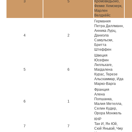
3
5
Кромовидьойо,
Фемке Хемскерк,
Марлен
Велдхёйс
Германия
Петра Даллманн,
Анника Лурц,
4
2
Даниэла
Самульски,
Бритта
Штеффен
Швеция
Юсефин
Лилльхаге,
5
6
Магдалена
Курас, Терезе
Альсхаммар, Ида
Марко-Варга
Франция
Алена
Попшанка,
6
1
Малия Метелла,
Селин Кудер,
Орора Монжель
КНР
Тан И, Ян Юй,
7
7
Сюй Яньвэй, Чжу