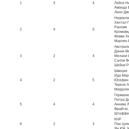
1
3
4
Лейси Н
Аманда 
Линн Дж
Нидерл
Хантал Г
Раноми
2
4
5
Кромови
Фемке Хе
Марлен 
Австрал
Дэнни Мя
3
2
4
Мелани 
Салли Ф
Шейни Р
Швеция
Ида Марк
4
2
5
Юсефин 
Терезе 
Магдале
Германи
Петра Д
5
4
4
Анника Л
Фрайтаг,
Штеффе
КНР
6
2
3
Пан Цзяи
Ян Юй, 