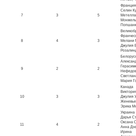
Франция
Селин К
7
3
5
Метелла
Монжель
Попшан
Великоб
Франчес
8
4
3
Мелани 
Джулия Б
Розалин
Белорус
Алексан
Герасим
9
2
2
Нефедов
Светлан
Мария Г
Канада
Виктория
10
3
3
Джулия 
Женевье
Эрика М
Украина
Дарья С
Оксана С
11
4
2
Анна Дзе
Ирина