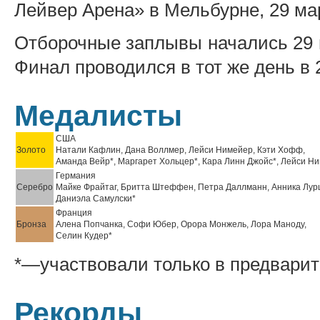
Лейвер Арена» в Мельбурне, 29 мар
Отборочные заплывы начались 29 м
Финал проводился в тот же день в 
Медалисты
США
Золото
Натали Кафлин, Дана Воллмер, Лейси Нимейер, Кэти Хофф,
Аманда Вейр*, Маргарет Хольцер*, Кара Линн Джойс*, Лейси Н
Германия
Серебро
Майке Фрайтаг, Бритта Штеффен, Петра Даллманн, Анника Лур
Даниэла Самулски*
Франция
Бронза
Алена Попчанка, Софи Юбер, Орора Монжель, Лора Маноду,
Селин Кудер*
*—участвовали только в предвари
Рекорды