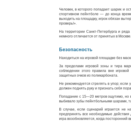
Человек, в которого попадает шарик и ос
спортивном пейнтболе — до конца време
выходить на площадку, игрок обязан вытер
проверь!».
На территории Санкт-Петербурга и ряда 
немного отличается от принятых в Москве
Безопасность
Находиться на игровой площадке без мас
За пределами игровой зоны и тира мар
соблюдении этого правила вне игровой
защитных очков из поликарбоната.
Не рекомендуется стрелять в упор; если 
должен поднять руку и признать себя пор
Попадание с 15—20 метров ощутимо, но в
выбивало зубы пейнтбольными шарами, та
В случае, если сценарий играется не н
предпринять все необходимые действия 
игра возобновляется, когда посторонний 