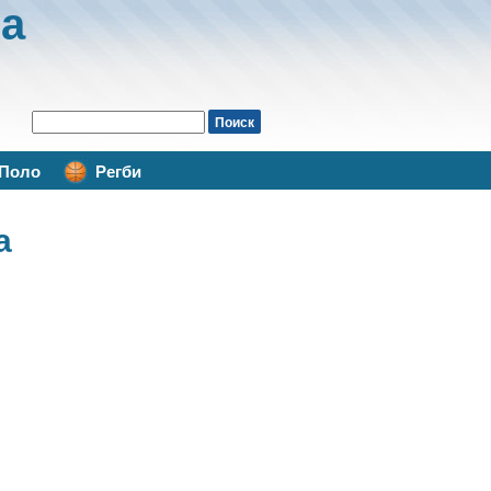
а
Поло
Регби
а