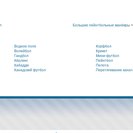
л
Большие пейнтбольные манёвры
>
Водное поло
Корфбол
Волейбол
Крикет
Гандбол
Мини-футбол
Кёрлинг
Пейнтбол
Кабадди
Пелота
Канадский футбол
Перетягивание канат