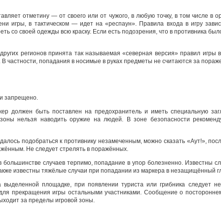
тавляет отметину — от своего или от чужого, в любую точку, в том числе в 
ни игры, в тактическом — идет на «респаун». Правила входа в игру зави
еть со своей одежды всю краску. Если есть подозрения, что в противника был
других регионов принята так называемая «северная версия» правил игры в
. В частности, попадания в носимые в руках предметы не считаются за пораж
ки запрещено.
кер должен быть поставлен на предохранитель и иметь специальную загл
 зоны нельзя наводить оружие на людей. В зоне безопасности рекомен
удалось подобраться к противнику незамеченным, можно сказать «Аут!», посл
ажённым. Не следует стрелять в поражённых.
 большинстве случаев терпимо, попадание в упор болезненно. Известны слу
кже известны тяжёлые случаи при попадании из маркера в незащищённый гл
а выделенной площадке, при появлении туриста или грибника следует не
для прекращения игры остальными участниками. Сообщение о постороннем
выходит за пределы игровой зоны.