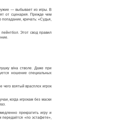
оружие — выбывает из игры. В
сят от сценария. Прежде чем
о попадание, кричать: «Судья,
 пейнтбол. Этот свод правил
ение.
ушку в/на стволе. Даже при
дуется ношение специальных
е чего взятый врасплох игрок
чаи, когда игрокам без маски
аз.
медленно прекратить игру и
 передаётся «по эстафете»,