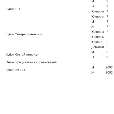
М
?
Ж
?
Кубок IBU
Юниоры
?
Юниорки
?
М
?
Ж
?
Юниоры
?
Кубок Северной Америки
Юниорки
?
Юноши
?
Девушки
?
М
?
Кубок Южной Америки
Ж
?
Иные официальные соревнования
М
2002
Гран-при IBU
Ж
2002