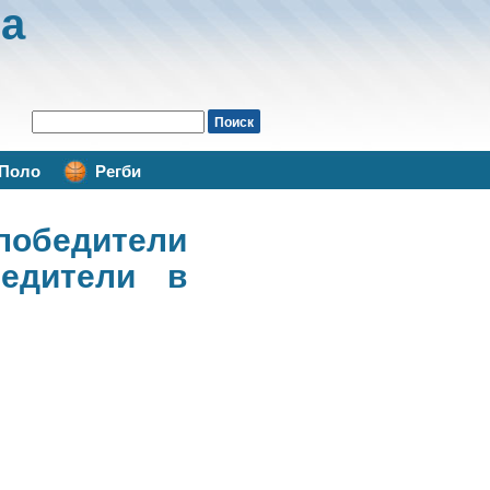
а
Поло
Регби
бедители
едители в