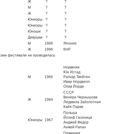
Ж
?
?
М
?
?
Ж
?
?
Юниоры
?
?
Юниоры
?
?
Юноши
?
?
Девушки
?
?
М
1986
Япония
Ж
1996
КНР
ские фестивали
не проводилась
Норвегия
Юн Истад
М
1966
Рагнар Твейтен
Ивар Нордкилл
Олав Йорде
СССР
Венера Чернышова
Ж
1984
Людмила Заболотная
Кайя Парве
Польша
Йозеф Гасеница
Юниоры
1967
Анджей Федор
Анжей Рапач
Германия