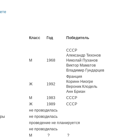
фете
Класс
Год
Победитель
СССР
Александр Тихонов
М
1968
Николай Пузанов
Виктор Маматов
Владимир Гундарцев
Франция
Коринн Ниогре
Ж
1992
Вероник Клодель
Анн Бриан
М
1983
СССР
Ж
1989
СССР
не проводилась
гры
не проводилась
проведение не планируется
не проводилась
М
?
?