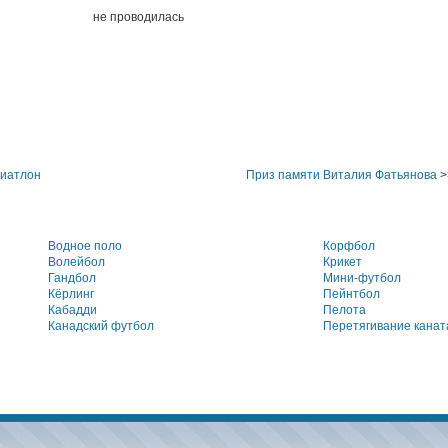
не проводилась
биатлон
Приз памяти Виталия Фатьянова
>
Водное поло
Корфбол
Волейбол
Крикет
Гандбол
Мини-футбол
Кёрлинг
Пейнтбол
Кабадди
Пелота
Канадский футбол
Перетягивание канат