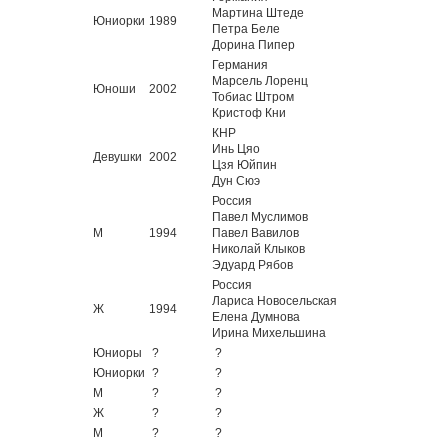
Мартина Штеде
Юниорки
1989
Петра Беле
Дорина Пипер
Германия
Марсель Лоренц
Юноши
2002
Тобиас Штром
Кристоф Кни
КНР
Инь Цяо
Девушки
2002
Цзя Юйпин
Дун Сюэ
Россия
Павел Муслимов
М
1994
Павел Вавилов
Николай Клыков
Эдуард Рябов
Россия
Лариса Новосельская
Ж
1994
Елена Думнова
Ирина Михельшина
Юниоры
?
?
Юниорки
?
?
М
?
?
Ж
?
?
М
?
?