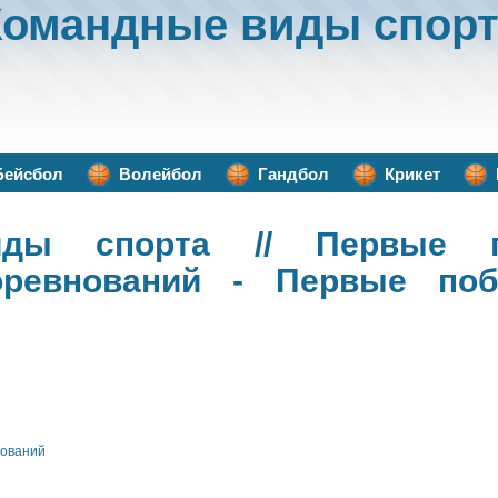
Командные виды спорт
Бейсбол
Волейбол
Гандбол
Крикет
иды спорта
// Первые по
оревнований - Первые поб
нований