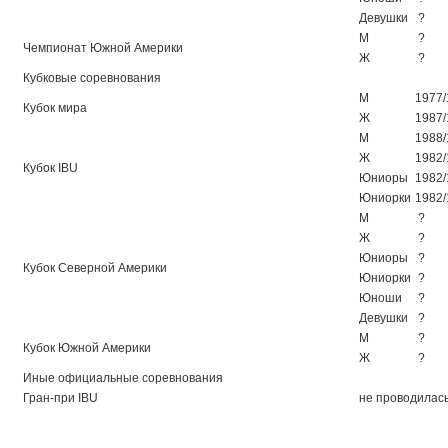
Девушки
?
М
?
Чемпионат Южной Америки
Ж
?
Кубковые соревнования
М
1977/
Кубок мира
Ж
1987/
М
1988/
Ж
1982/
Кубок IBU
Юниоры
1982/
Юниорки
1982/
М
?
Ж
?
Юниоры
?
Кубок Северной Америки
Юниорки
?
Юноши
?
Девушки
?
М
?
Кубок Южной Америки
Ж
?
Иные официальные соревнования
Гран-при IBU
не проводилас