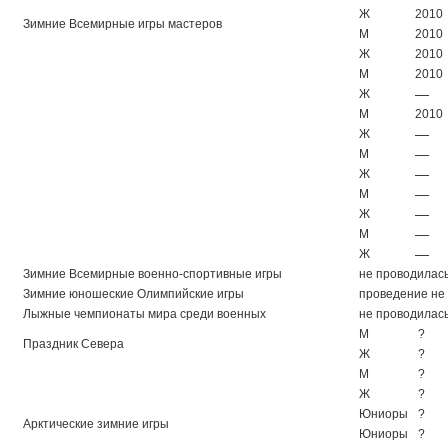
Ж
2010
Зимние Всемирные игры мастеров
М
2010
Ж
2010
М
2010
—
Ж
М
2010
—
Ж
—
М
—
Ж
—
М
—
Ж
—
М
—
Ж
Зимние Всемирные военно-спортивные игры
не проводилас
Зимние юношеские Олимпийские игры
проведение не
Лыжные чемпионаты мира среди военных
не проводилас
М
?
Праздник Севера
Ж
?
М
?
Ж
?
Юниоры
?
Арктические зимние игры
Юниоры
?