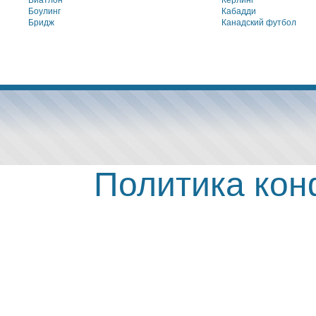
Биатлон
Кёрлинг
Боулинг
Кабадди
Бридж
Канадский футбол
Политика ко