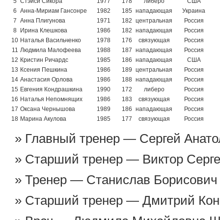
5
Стэйси Сикора
1977
178
либеро
США
6
Анна-Мириам Гансонре
1982
185
нападающая
Украина
7
Анна Плигунова
1971
182
центральная
Россия
8
Ирина Клешкова
1986
182
нападающая
Россия
10
Наталья Васильченко
1978
176
связующая
Россия
11
Людмила Малофеева
1988
187
нападающая
Россия
12
Кристин Ричардс
1985
186
нападающая
США
13
Ксения Пешкина
1986
189
центральная
Россия
14
Анастасия Орлова
1986
188
нападающая
Россия
15
Евгения Кондрашкина
1990
172
либеро
Россия
16
Наталья Непомнящих
1986
183
связующая
Россия
17
Оксана Чернышова
1989
186
нападающая
Россия
18
Марина Акулова
1985
177
связующая
Россия
Главный тренер — Сергей Анато
Старший тренер — Виктор Серге
Тренер — Станислав Борисович 
Старший тренер — Дмитрий Кон