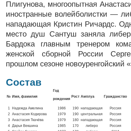
Плигунова, многоопытная Анастас
иностранные волейболистки — ли
нападающая Кристин Ричардс. Одн
место душ Сантуш заняла либер
Бардока главным тренером ком
женской сборной России Серге
прошлом сезоне новоуренгойский «
Состав
Год
№
Имя, фамилия
Рост
Амплуа
Гражданство
рождения
1
Надежда Амелина
1986
190
нападающая
Россия
2
Анастасия Кодирова
1979
190
центральная
Россия
3
Анастасия Ткачёва
1979
180
нападающая
Россия
4
Дарья Векшина
1985
170
либеро
Россия