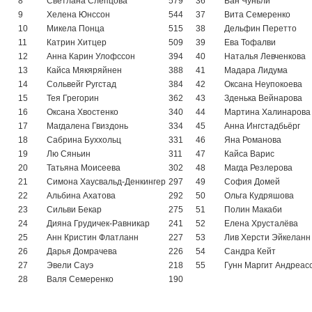
8
Светлана Слепцова
579
36
Ван Чуньли
9
Хелена Юнссон
544
37
Вита Семеренко
10
Микела Понца
515
38
Дельфин Перетто
11
Катрин Хитцер
509
39
Ева Тофалви
12
Анна Карин Улофссон
394
40
Наталья Левченкова
13
Кайса Мякяряйнен
388
41
Мадара Лидума
14
Сольвейг Ругстад
384
42
Оксана Неупокоева
15
Тея Грегорин
362
43
Зденька Вейнарова
16
Оксана Хвостенко
340
44
Мартина Халинарова
17
Магдалена Гвиздонь
334
45
Анна Ингстадбьёрг
18
Сабрина Буххольц
331
46
Яна Романова
19
Лю Сяньин
311
47
Кайса Варис
20
Татьяна Моисеева
302
48
Магда Резлерова
21
Симона Хаусвальд-Денкингер
297
49
София Домей
22
Альбина Ахатова
292
50
Ольга Кудряшова
23
Сильви Бекар
275
51
Полин Макаби
24
Дияна Грудичек-Равникар
241
52
Елена Хрусталёва
25
Анн Кристин Флатланн
227
53
Лив Херсти Эйкеланн
26
Дарья Домрачева
226
54
Сандра Кейт
27
Эвели Сауэ
218
55
Гунн Маргит Андреас
28
Валя Семеренко
190