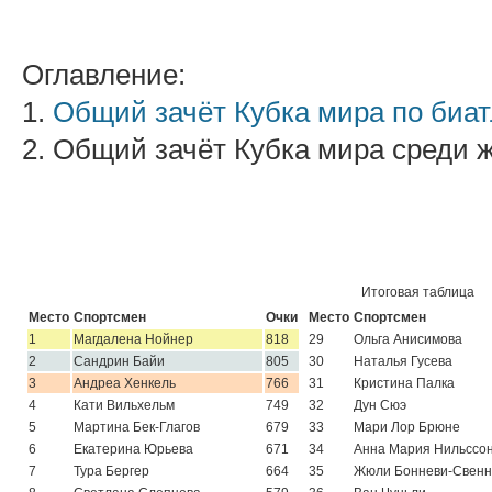
Оглавление:
1.
Общий зачёт Кубка мира по биат
2. Общий зачёт Кубка мира среди
Итоговая таблица
Место
Спортсмен
Очки
Место
Спортсмен
1
Магдалена Нойнер
818
29
Ольга Анисимова
2
Сандрин Байи
805
30
Наталья Гусева
3
Андреа Хенкель
766
31
Кристина Палка
4
Кати Вильхельм
749
32
Дун Сюэ
5
Мартина Бек-Глагов
679
33
Мари Лор Брюне
6
Екатерина Юрьева
671
34
Анна Мария Нильссо
7
Тура Бергер
664
35
Жюли Бонневи-Свенн