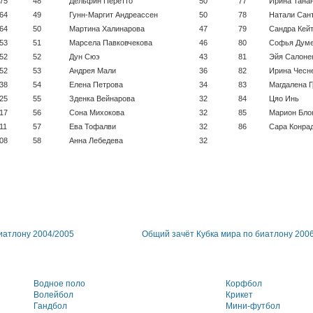
75
48
Дельфин Перетто
50
77
Ирина Тана
64
49
Гунн-Маргит Андреассен
50
78
Натали Сан
64
50
Мартина Халинарова
47
79
Сандра Кей
53
51
Марсела Павковчекова
46
80
Софья Дум
52
52
Дун Сюэ
43
81
Эйя Салоне
52
53
Андрея Мали
36
82
Ирина Чесн
38
54
Елена Петрова
34
83
Магдалена 
25
55
Зденка Вейнарова
32
84
Цяо Инь
17
56
Сона Михокова
32
85
Марион Бло
11
57
Ева Тофалви
32
86
Сара Конра
08
58
Анна Лебедева
32
иатлону 2004/2005
Общий зачёт Кубка мира по биатлону 200
Водное поло
Корфбол
Волейбол
Крикет
Гандбол
Мини-футбол