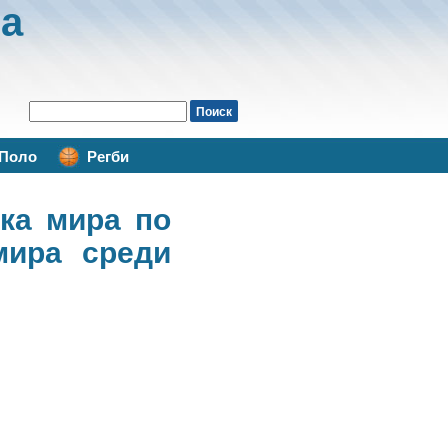
а
Поло
Регби
ка мира по
мира среди