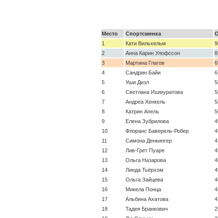
Место
Спортсменка
О
1
Кати Вильхельм
9
2
Анна Карин Улофссон
8
3
Мартина Глагов
6
4
Сандрин Байи
6
5
Уши Дизл
5
6
Светлана Ишмуратова
5
7
Андреа Хенкель
5
8
Катрин Апель
5
9
Елена Зубрилова
4
10
Флоранс Баверель-Робер
4
11
Симона Денкингер
4
12
Лив-Грет Пуаре
4
13
Ольга Назарова
4
14
Линда Тьёрхом
4
15
Ольга Зайцева
4
16
Микела Понца
4
17
Альбина Ахатова
4
18
Тадея Бранкович
2