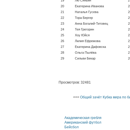
19
Лю Сяньин
2
20
Екатерина Иванова
2
21
Наталья Гусева
2
22
Тора Бергер
2
23
Анна Богалий-Титовец
2
24
Тея Грегорин
2
25
Хоу Юйся
2
26
Лилия Ефремова
2
27
Екатерина Дафовска
2
28
Ольга Пылёва
2
29
Сильви Бекар
2
Просмотров: 32481
<<<
Общий зачёт Кубка мира по б
Академическая гребля
Американский футбол
Бейсбол