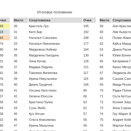
Итоговое положение
чки
Место
Спортсменка
Очки
Место
Спортсмен
69
30
Кристель Гро
195
59
Анн-Кристи
18
31
Катя Бир
192
60
Лив-Кьерст
94
32
Наталья Соколова
188
61
Полин Жаке
74
33
Наталья Левченкова
177
62
Кайса Мака
80
34
Магдалена Нойнер
164
63
Диана Раси
68
35
Магдалена Гвиздонь
139
64
Юлия Бонне
31
36
Зина Кочер
126
65
Катержина 
05
37
Мадара Лидума
121
66
Канаэ Мегу
91
38
Павлина Филипова
117
67
Людмила Ан
76
39
Ирина Никульчина
115
68
Саския Сан
76
40
Диана Грудичек
106
69
Магда Резл
58
41
Оксана Хвостенко
80
70
Радка Попо
57
42
Хелена Юнссон
66
71
Оути Кетту
56
43
Кристина Палка
63
72
Ксения Зик
43
44
Сунь Жибо
61
73
Анна Сорок
36
45
Кун Инчао
57
74
Гру-Марит 
15
46
Ольга Анисимова
56
75
Андрея Коб
90
47
Ирина Мальгина
56
76
Мартин Аль