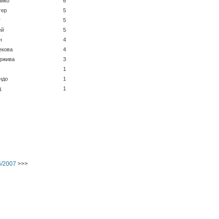
нйко
6
тер
5
т
5
ей
5
н
4
екова
4
Гржива
3
1
ндо
1
д
1
6/2007
>>>