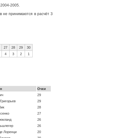
 2004-2005.
ов не принимаются в расчёт 3
27
28
29
30
4
3
2
1
ен
Очки
ич
29
Григорьев
29
бик
28
сенко
27
Мюкланд
26
льшлегер
26
де Лоренци
20
йдаров
20