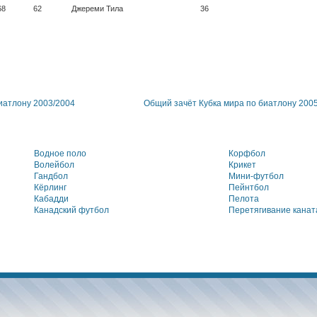
68
62
Джереми Тила
36
иатлону 2003/2004
Общий зачёт Кубка мира по биатлону 200
Водное поло
Корфбол
Волейбол
Крикет
Гандбол
Мини-футбол
Кёрлинг
Пейнтбол
Кабадди
Пелота
Канадский футбол
Перетягивание канат