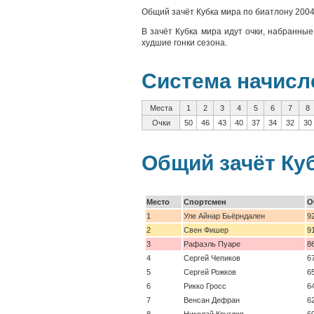
Общий зачёт Кубка мира по биатлону 200
В зачёт Кубка мира идут очки, набранны
худшие гонки сезона.
Система начисл
Места
1
2
3
4
5
6
7
8
Очки
50
46
43
40
37
34
32
30
Общий зачёт Ку
Место
Спортсмен
О
1
Уле Айнар Бьёрндален
9
2
Свен Фишер
9
3
Рафаэль Пуаре
8
4
Сергей Чепиков
6
5
Сергей Рожков
6
6
Рикко Гросс
6
7
Венсан Дефран
6
8
Николай Круглов
6