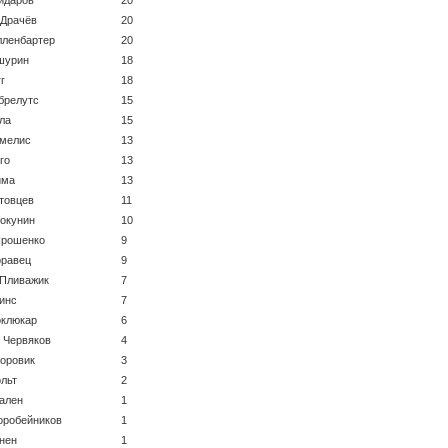
 Драчёв
20
лленбартер
20
шурин
18
г
18
брелутс
15
ла
15
имелис
13
го
13
има
13
товцев
11
окунин
10
Ярошенко
9
оравец
9
Пливажик
7
инс
7
оклюкар
6
 Червяков
4
оровик
3
льт
2
ален
1
оробейников
1
нен
1