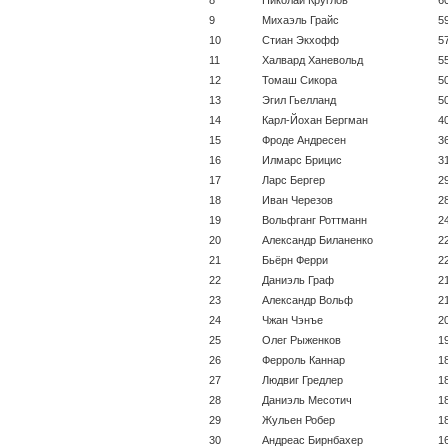
9
Михаэль Грайс
5
10
Стиан Экхофф
5
11
Халвард Ханевольд
5
12
Томаш Сикора
5
13
Эгил Гьелланд
5
14
Карл-Йохан Бергман
4
15
Фроде Андресен
3
16
Илмарс Брицис
3
17
Ларс Бергер
2
18
Иван Черезов
2
19
Вольфганг Роттманн
2
20
Александр Биланенко
2
21
Бьёрн Ферри
2
22
Даниэль Граф
2
23
Александр Вольф
2
24
Чжан Чэнъе
2
25
Олег Рыженков
1
26
Ферроль Каннар
1
27
Людвиг Гредлер
1
28
Даниэль Месотич
1
29
Жульен Робер
1
30
Андреас Бирнбахер
1