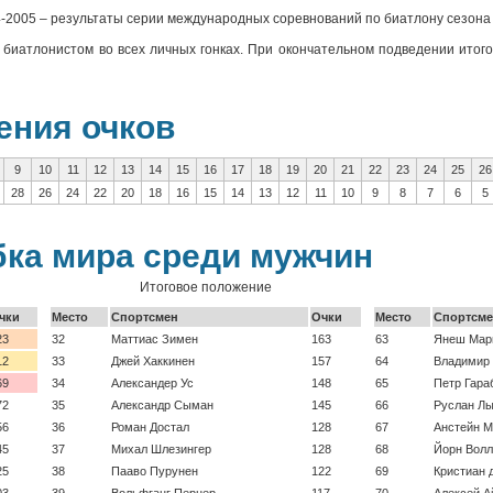
4-2005 – результаты серии международных соревнований по биатлону сезона
е биатлонистом во всех личных гонках. При окончательном подведении итог
ения очков
9
10
11
12
13
14
15
16
17
18
19
20
21
22
23
24
25
26
28
26
24
22
20
18
16
15
14
13
12
11
10
9
8
7
6
5
бка мира среди мужчин
Итоговое положение
чки
Место
Спортсмен
Очки
Место
Спортсм
23
32
Маттиас Зимен
163
63
Янеш Мар
12
33
Джей Хаккинен
157
64
Владимир 
69
34
Александер Ус
148
65
Петр Гара
72
35
Александр Сыман
145
66
Руслан Лы
56
36
Роман Достал
128
67
Анстейн 
45
37
Михал Шлезингер
128
68
Йорн Вол
25
38
Пааво Пурунен
122
69
Кристиан 
03
39
Вольфганг Пернер
117
70
Алексей А