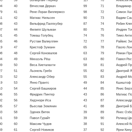
94
40
Вячеслав Деркач
99
71
Владимир
79
41
Рене-Лоран Виллермоз
98
72
Симон Ха
51
42
Матиас Нильсен
90
73
Вадим Са
08
43
Вильфрид Паллхубер
87
74
Робин Клег
07
44
Филипп Шульман
80
75
Индрек То
01
45
Томаш Голубец
74
76
Тимо Анти
65
46
Рустам Валиуллин
72
77
Райвис З
19
47
Кристоф Зуманн
65
78
Паоло Лон
98
48
Сергей Коновалов
63
79
Роман Пр
84
49
Михаэль Рёш
63
80
Павел Рос
49
50
Веса Хиеталахти
58
81
Андрей Пр
27
51
Льонель Гребо
55
82
Дмитрий 
23
52
Александр Обер
55
83
Андрей М
19
53
Янно Прантс
49
84
Кшиштоф 
10
54
Сергей Башкиров
44
85
Янис Берз
06
55
Фридрих Пинтер
43
86
Матиас П
92
56
Хидэнори Иса
43
87
Александр
85
57
Вьеслав Земянин
41
88
Дмитрий Б
83
58
Зденек Витек
39
89
Янес Озбо
81
59
Павол Гурайт
39
90
Роланд Цв
80
60
Максим Чудов
38
91
Алексей К
69
61
Сергей Новиков
37
92
Ярни Кину