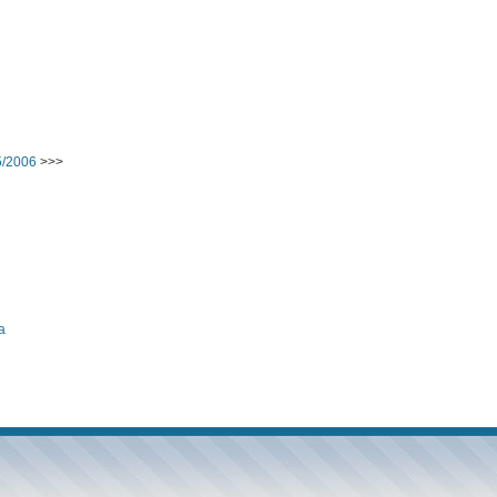
5/2006
>>>
а