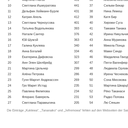
10
Светлана Ишмуратова
441
37
Сильви Бекар
11
Дельфин Хейманн-Бурле
431
38
Нина Лемеш
12
Катрин Апель
412
39
Катя Бир
13
Светлана Черноусова
401
40
Хироми Суга
14
Татьяна Водопьянова
393
41
Тамами Танака
15
Натали Сантер
376
42
Ирина Никульчи
16
Юй Шумэй
363
43
Анна Муринова
17
Галина Куклева
340
44
Микела Понца
18
Анна Богалий
334
45
Мами Синдо
19
Екатерина Дафовска
323
46
Магдалена Гвиз
20
Анн-Элен Шелбрейд
307
47
Пегги Вагенфюр
21
Мартина Цельнер
299
48
Людмила Орлов
22
Алёна Петрова
286
49
Ирена Чеснеков
23
Гунн-Маргит Андреассен
269
50
Сона Михокова
24
Гро Марит Истад
235
51
Мартина Шварц
25
Павлина Филипова
234
52
Рёко Таканаси
26
Флоранс Баверель
231
53
Радко Попова
27
Светлана Парамыгина
205
54
Лю Сяньин
Die Einträge „Kuklewa“, „Tananaiko“ und „Jefremowa“ fehlen auf den Webseiten der Sai