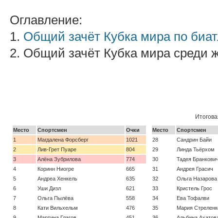
Оглавление:
1.
Общий зачёт Кубка мира по биат
2. Общий зачёт Кубка мира среди
Итогова
Место
Спортсмен
Очки
Место
Спортсмен
1
Магдалена Форсберг
1021
28
Сандрин Байи
2
Лив-Грет Пуаре
804
29
Линда Тьёрхом
3
Алёна Зубрилова
774
30
Тадея Бранкови
4
Коринн Ниогре
665
31
Андрея Грасич
5
Андреа Хенкель
635
32
Ольга Назарова
6
Уши Дизл
621
33
Кристель Грос
7
Ольга Пылёва
558
34
Ева Тофалви
8
Кати Вильхельм
476
35
Мария Стреленк
9
Мартина Глагов
451
36
Альбина Ахатов