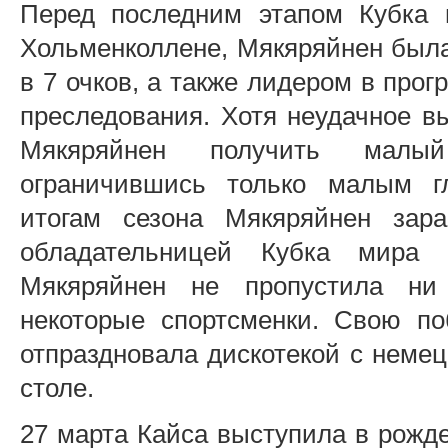
Перед последним этапом Кубка 
Хольменколлене, Мякяряйнен была
в 7 очков, а также лидером в прог
преследования. Хотя неудачное в
Мякяряйнен получить малый
ограничившись только малым гл
итогам сезона Мякяряйнен зара
обладательницей Кубка мира
Мякяряйнен не пропустила ни
некоторые спортсменки. Свою п
отпраздновала дискотекой с неме
столе.
27 марта Кайса выступила в рождес