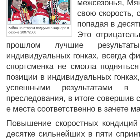
межсезонья, Мя
свою скорость, 
попадая в десят
Кайса на втором подиуме в карьере в
Это отрицатель
сезоне 2007/2008
прошлом лучшие результат
индивидуальных гонках, всегда фи
спортсменка не смогла подняться
позиции в индивидуальных гонках,
успешными результатами в с
преследования, в итоге совершив ска
е места соответственно в зачете м
Повышение скоростных кондиций
десятке сильнейших в пяти спринт