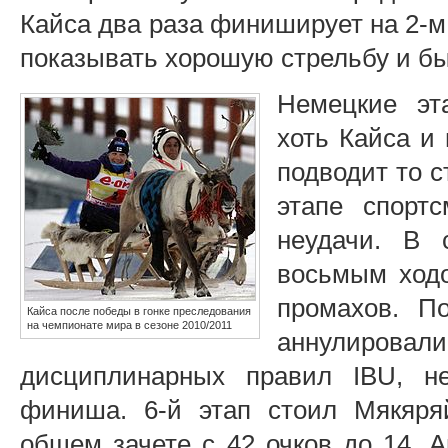
Кайса два раза финиширует на 2-м 
показывать хорошую стрельбу и бы
Немецкие эт
хоть Кайса и 
подводит то 
этапе спорт
неудачи. В 
восьмым ходо
промахов. По
Кайса после победы в гонке преследования
на чемпионате мира в сезоне 2010/2011
аннулирова
дисциплинарных правил IBU, н
финиша. 6-й этап стоил Мякяря
общем зачете с 42 очков до 14. 