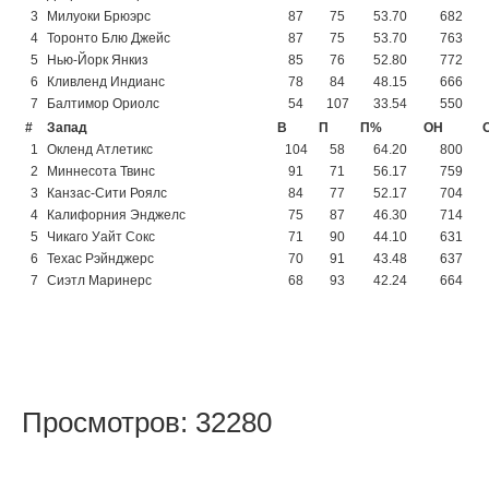
3
Милуоки Брюэрс
87
75
53.70
682
4
Торонто Блю Джейс
87
75
53.70
763
5
Нью-Йорк Янкиз
85
76
52.80
772
6
Кливленд Индианс
78
84
48.15
666
7
Балтимор Ориолс
54
107
33.54
550
#
Запад
В
П
П%
ОН
1
Окленд Атлетикс
104
58
64.20
800
2
Миннесота Твинс
91
71
56.17
759
3
Канзас-Сити Роялс
84
77
52.17
704
4
Калифорния Энджелс
75
87
46.30
714
5
Чикаго Уайт Сокс
71
90
44.10
631
6
Техас Рэйнджерс
70
91
43.48
637
7
Сиэтл Маринерс
68
93
42.24
664
Просмотров: 32280