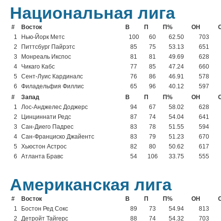
Национальная лига
#
Восток
В
П
П%
ОН
1
Нью-Йорк Метс
100
60
62.50
703
2
Питтсбург Пайрэтс
85
75
53.13
651
3
Монреаль Икспос
81
81
49.69
628
4
Чикаго Кабс
77
85
47.24
660
5
Сент-Луис Кардиналс
76
86
46.91
578
6
Филадельфия Филлис
65
96
40.12
597
#
Запад
В
П
П%
ОН
1
Лос-Анджелес Доджерс
94
67
58.02
628
2
Цинциннати Редс
87
74
54.04
641
3
Сан-Диего Падрес
83
78
51.55
594
4
Сан-Франциско Джайентс
83
79
51.23
670
5
Хьюстон Астрос
82
80
50.62
617
6
Атланта Бравс
54
106
33.75
555
Американская лига
#
Восток
В
П
П%
ОН
1
Бостон Ред Сокс
89
73
54.94
813
2
Детройт Тайгерс
88
74
54.32
703