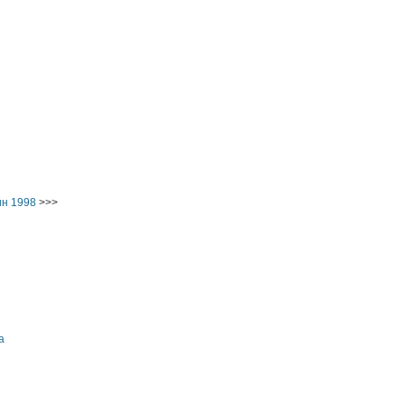
ин 1998
>>>
а