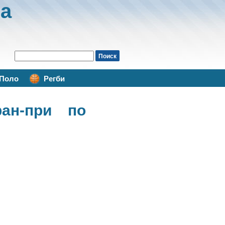
а
Поло
Регби
ан-при по