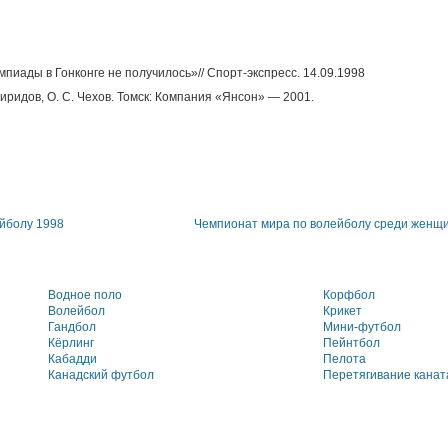
пиады в Гонконге не получилось»// Спорт-экспресс. 14.09.1998
иридов, О. С. Чехов. Томск: Компания «Янсон» — 2001.
ейболу 1998
Чемпионат мира по волейболу среди женщ
Водное поло
Корфбол
Волейбол
Крикет
Гандбол
Мини-футбол
Кёрлинг
Пейнтбол
Кабадди
Пелота
Канадский футбол
Перетягивание канат