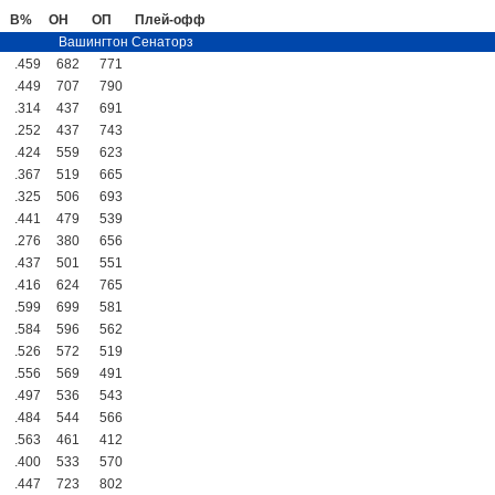
В%
ОН
ОП
Плей-офф
Вашингтон Сенаторз
.459
682
771
.449
707
790
.314
437
691
.252
437
743
.424
559
623
.367
519
665
.325
506
693
.441
479
539
.276
380
656
.437
501
551
.416
624
765
.599
699
581
.584
596
562
.526
572
519
.556
569
491
.497
536
543
.484
544
566
.563
461
412
.400
533
570
.447
723
802