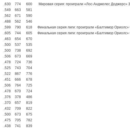
.630
774
600
Мировая серия: проиграли «Лос-Анджелес Доджерс» 3
.549
663
581
.562
671
590
.488
562
546
.599
790
618
Финальная серия лиги: проиграли «Балтимор Ориолс» 
.605
744
605
Финальная серия лиги: проиграли «Балтимор Ориолс» 
.463
654
670
.500
537
535
.500
738
692
.506
673
669
.478
724
736
.525
743
704
.522
867
776
.451
666
678
.506
764
725
.478
670
724
.376
378
486
.370
657
819
.432
709
822
.500
673
675
.475
705
782
.438
741
839