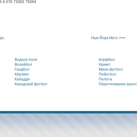
9
0.478
72063
75094
эрс
Нью-Йорк Метс
>>>
Водное поло
Корфбол
Волейбол
Крикет
Гандбол
Мини-футбол
Кёрлинг
Пейнтбол
Кабадди
Пелота
Канадский футбол
Перетягивание канат