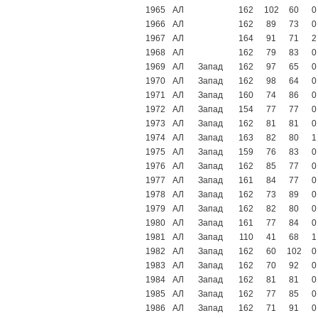
1965
АЛ
162
102
60
0
1966
АЛ
162
89
73
0
1967
АЛ
164
91
71
2
1968
АЛ
162
79
83
0
1969
АЛ
Запад
162
97
65
0
1970
АЛ
Запад
162
98
64
0
1971
АЛ
Запад
160
74
86
0
1972
АЛ
Запад
154
77
77
0
1973
АЛ
Запад
162
81
81
0
1974
АЛ
Запад
163
82
80
1
1975
АЛ
Запад
159
76
83
0
1976
АЛ
Запад
162
85
77
0
1977
АЛ
Запад
161
84
77
0
1978
АЛ
Запад
162
73
89
0
1979
АЛ
Запад
162
82
80
0
1980
АЛ
Запад
161
77
84
0
1981
АЛ
Запад
110
41
68
1
1982
АЛ
Запад
162
60
102
0
1983
АЛ
Запад
162
70
92
0
1984
АЛ
Запад
162
81
81
0
1985
АЛ
Запад
162
77
85
0
1986
АЛ
Запад
162
71
91
0