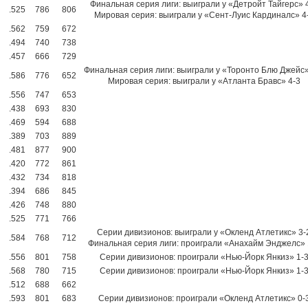
Финальная серия лиги: выиграли у «Детройт Тайгерс» 
.525
786
806
Мировая серия: выиграли у «Сент-Луис Кардиналс» 4
.562
759
672
.494
740
738
.457
666
729
Финальная серия лиги: выиграли у «Торонто Блю Джейс»
.586
776
652
Мировая серия: выиграли у «Атланта Бравс» 4-3
.556
747
653
.438
693
830
.469
594
688
.389
703
889
.481
877
900
.420
772
861
.432
734
818
.394
686
845
.426
748
880
.525
771
766
Серии дивизионов: выиграли у «Окленд Атлетикс» 3-
.584
768
712
Финальная серия лиги: проиграли «Анахайм Энджелс» 
.556
801
758
Серии дивизионов: проиграли «Нью-Йорк Янкиз» 1-
.568
780
715
Серии дивизионов: проиграли «Нью-Йорк Янкиз» 1-
.512
688
662
.593
801
683
Серии дивизионов: проиграли «Окленд Атлетикс» 0-