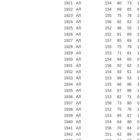
1921
АЛ
154
80
73
1
1922
АЛ
154
69
85
0
1923
АЛ
155
75
78
2
1924
АЛ
156
92
62
2
1925
АЛ
152
96
55
1
1926
АЛ
152
81
69
2
1927
АЛ
157
85
69
3
1928
АЛ
155
75
79
1
1929
АЛ
153
71
81
1
1930
АЛ
154
94
60
0
1931
АЛ
156
92
62
2
1932
АЛ
154
93
61
0
1933
АЛ
153
99
53
1
1934
АЛ
155
66
86
3
1935
АЛ
154
67
86
1
1936
АЛ
153
82
71
0
1937
АЛ
158
73
80
5
1938
АЛ
152
75
76
1
1939
АЛ
153
65
87
1
1940
АЛ
154
64
90
0
1941
АЛ
156
70
84
2
1942
АЛ
151
62
89
0