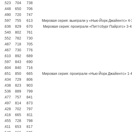
.523
704
738
.448
650
706
.490
720
747
.597
755
613
Мировая серия: выиграли у «Нью-Йорк Джайентс» 4-
.636
829
670
Мировая серия: проиграли «Питтсбург Пайрэтс» 3-4
.540
802
761
.552
782
730
.487
718
705
.467
730
776
.610
892
689
.597
843
690
.604
840
716
.651
850
665
Мировая серия: проиграли «Нью-Йорк Джайентс» 1-
.434
729
806
.438
823
903
.536
889
799
.477
757
841
.497
814
873
.428
702
797
.416
665
811
.455
728
798
.411
653
817