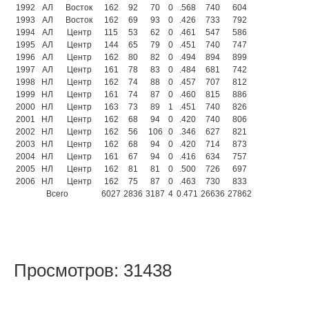
1992
АЛ
Восток
162
92
70
0
.568
740
604
1993
АЛ
Восток
162
69
93
0
.426
733
792
1994
АЛ
Центр
115
53
62
0
.461
547
586
1995
АЛ
Центр
144
65
79
0
.451
740
747
1996
АЛ
Центр
162
80
82
0
.494
894
899
1997
АЛ
Центр
161
78
83
0
.484
681
742
1998
НЛ
Центр
162
74
88
0
.457
707
812
1999
НЛ
Центр
161
74
87
0
.460
815
886
2000
НЛ
Центр
163
73
89
1
.451
740
826
2001
НЛ
Центр
162
68
94
0
.420
740
806
2002
НЛ
Центр
162
56
106
0
.346
627
821
2003
НЛ
Центр
162
68
94
0
.420
714
873
2004
НЛ
Центр
161
67
94
0
.416
634
757
2005
НЛ
Центр
162
81
81
0
.500
726
697
2006
НЛ
Центр
162
75
87
0
.463
730
833
Всего
6027
2836
3187
4
0.471
26636
27862
Просмотров: 31438