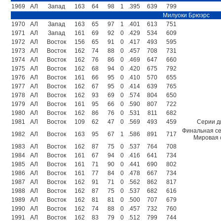
1969
АЛ
Запад
163
64
98
1
.395
639
799
Милуоки Брюэрс
1970
АЛ
Запад
163
65
97
1
.401
613
751
1971
АЛ
Запад
161
69
92
0
.429
534
609
1972
АЛ
Восток
156
65
91
0
.417
493
595
1973
АЛ
Восток
162
74
88
0
.457
708
731
1974
АЛ
Восток
162
76
86
0
.469
647
660
1975
АЛ
Восток
162
68
94
0
.420
675
792
1976
АЛ
Восток
161
66
95
0
.410
570
655
1977
АЛ
Восток
162
67
95
0
.414
639
765
1978
АЛ
Восток
162
93
69
0
.574
804
650
1979
АЛ
Восток
161
95
66
0
.590
807
722
1980
АЛ
Восток
162
86
76
0
.531
811
682
1981
АЛ
Восток
109
62
47
0
.569
493
459
Серии д
Финальная се
1982
АЛ
Восток
163
95
67
1
.586
891
717
Мировая 
1983
АЛ
Восток
162
87
75
0
.537
764
708
1984
АЛ
Восток
161
67
94
0
.416
641
734
1985
АЛ
Восток
161
71
90
0
.441
690
802
1986
АЛ
Восток
161
77
84
0
.478
667
734
1987
АЛ
Восток
162
91
71
0
.562
862
817
1988
АЛ
Восток
162
87
75
0
.537
682
616
1989
АЛ
Восток
162
81
81
0
.500
707
679
1990
АЛ
Восток
162
74
88
0
.457
732
760
1991
АЛ
Восток
162
83
79
0
.512
799
744