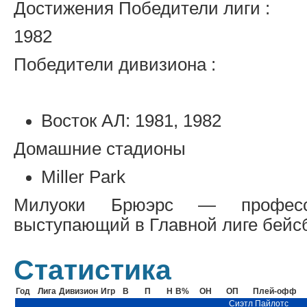
Достижения Победители лиги :
1982
Победители дивизиона :
Восток АЛ: 1981, 1982
Домашние стадионы
Miller Park
Милуоки Брюэрс — професси
выступающий в Главной лиге бейсбо
Статистика
Год
Лига
Дивизион
Игр
В
П
Н
В%
ОН
ОП
Плей-офф
Сиэтл Пайлотс