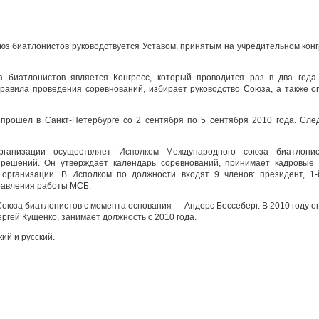
з биатлонистов руководствуется Уставом, принятым на учредительном конгр
биатлонистов является Конгресс, который проводится раз в два года.
равила проведения соревнований, избирает руководство Союза, а также 
 прошёл в Санкт-Петербурге со 2 сентября по 5 сентября 2010 года. Сл
рганизации осуществляет Исполком Международного союза биатлони
решений. Он утверждает календарь соревнований, принимает кадровые
 организации. В Исполком по должности входят 9 членов: президент, 1-
равления работы МСБ.
юза биатлонистов с момента основания — Андерс Бессеберг. В 2010 году он
ргей Кущенко, занимает должность с 2010 года.
ий и русский.