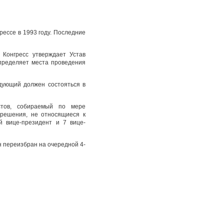
ессе в 1993 году. Последние
 Конгресс утверждает Устав
определяет места проведения
едующий должен состояться в
стов, собираемый по мере
 решения, не относящиеся к
й вице-президент и 7 вице-
 переизбран на очередной 4-