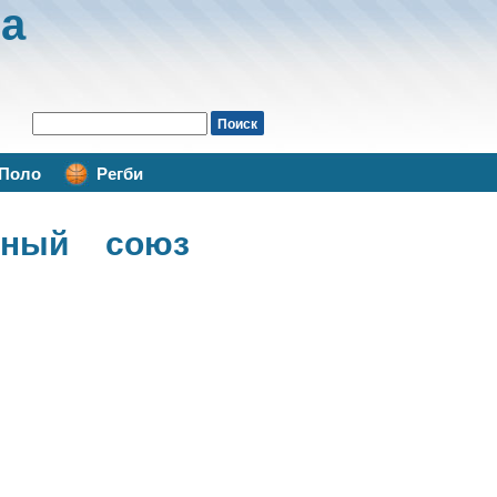
а
Поло
Регби
дный союз