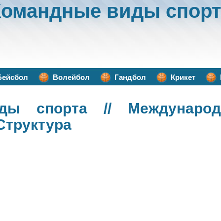
Командные виды спорт
Бейсбол
Волейбол
Гандбол
Крикет
ды спорта
// Междунаро
Структура