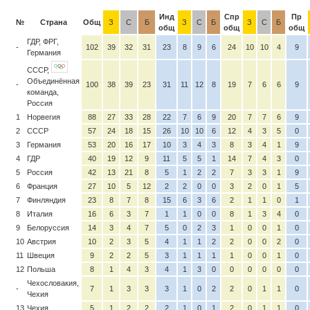
Инд
Спр
Пр
№
Страна
Общ
З
С
Б
З
С
Б
З
С
Б
общ
общ
общ
ГДР, ФРГ,
-
102
39
32
31
23
8
9
6
24
10
10
4
9
Германия
СССР,
Объединённая
-
100
38
39
23
31
11
12
8
19
7
6
6
9
команда,
Россия
1
Норвегия
88
27
33
28
22
7
6
9
20
7
7
6
9
2
СССР
57
24
18
15
26
10
10
6
12
4
3
5
0
3
Германия
53
20
16
17
10
3
4
3
8
3
4
1
9
4
ГДР
40
19
12
9
11
5
5
1
14
7
4
3
0
5
Россия
42
13
21
8
5
1
2
2
7
3
3
1
9
6
Франция
27
10
5
12
2
2
0
0
3
2
0
1
5
7
Финляндия
23
8
7
8
15
6
3
6
2
1
1
0
1
8
Италия
16
6
3
7
1
1
0
0
8
1
3
4
0
9
Белоруссия
14
3
4
7
5
0
2
3
1
0
0
1
0
10
Австрия
10
2
3
5
4
1
1
2
2
0
0
2
0
11
Швеция
9
2
2
5
3
1
1
1
1
0
0
1
0
12
Польша
8
1
4
3
4
1
3
0
0
0
0
0
0
Чехословакия,
-
7
1
3
3
3
1
0
2
2
0
1
1
0
Чехия
13
Чехия
5
1
2
2
2
1
0
1
2
0
1
1
0