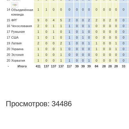
14
1
1
0
0
0
0
0
0
0
0
0
0
0
Объединённая
команда
15
ФРГ
9
0
4
5
2
0
0
2
2
0
2
0
0
16
Чехословакия
2
0
1
1
1
0
0
1
0
0
0
0
0
17
Румыния
1
0
1
0
1
0
1
0
0
0
0
0
0
17
США
1
0
1
0
1
0
1
0
0
0
0
0
0
19
Латвия
2
0
0
2
1
0
0
1
1
0
0
1
0
20
Украина
1
0
0
1
0
0
0
0
1
0
0
1
0
20
Эстония
1
0
0
1
0
0
0
0
0
0
0
0
0
20
Хорватия
1
0
0
1
1
0
0
1
0
0
0
0
0
-
Итого
411
137
137
137
117
39
39
39
84
28
28
28
33
Просмотров: 34486