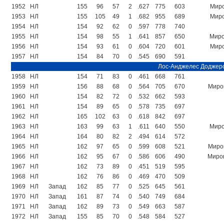
1952
НЛ
155
96
57
2
.627
775
603
Миро
1953
НЛ
155
105
49
1
.682
955
689
Миро
1954
НЛ
154
92
62
0
.597
778
740
1955
НЛ
154
98
55
1
.641
857
650
Миро
1956
НЛ
154
93
61
0
.604
720
601
Миро
1957
НЛ
154
84
70
0
.545
690
591
Лос-Анджелес Доджер
1958
НЛ
154
71
83
0
.461
668
761
1959
НЛ
156
88
68
0
.564
705
670
Миров
1960
НЛ
154
82
72
0
.532
662
593
1961
НЛ
154
89
65
0
.578
735
697
1962
НЛ
165
102
63
0
.618
842
697
1963
НЛ
163
99
63
1
.611
640
550
Миро
1964
НЛ
164
80
82
2
.494
614
572
1965
НЛ
162
97
65
0
.599
608
521
Миров
1966
НЛ
162
95
67
0
.586
606
490
Миров
1967
НЛ
162
73
89
0
.451
519
595
1968
НЛ
162
76
86
0
.469
470
509
1969
НЛ
Запад
162
85
77
0
.525
645
561
1970
НЛ
Запад
161
87
74
0
.540
749
684
1971
НЛ
Запад
162
89
73
0
.549
663
587
1972
НЛ
Запад
155
85
70
0
.548
584
527