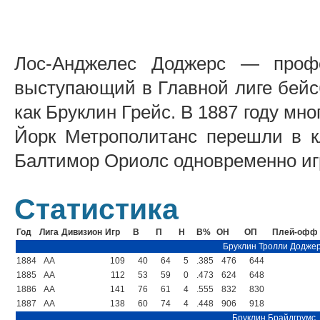
Лос-Анджелес Доджерс — профе
выступающий в Главной лиге бейсб
как Бруклин Грейс. В 1887 году мн
Йорк Метрополитанс перешли в кл
Балтимор Ориолс одновременно иг
Статистика
Год
Лига
Дивизион
Игр
В
П
Н
В%
ОН
ОП
Плей-офф
Бруклин Тролли Додже
1884
AA
109
40
64
5
.385
476
644
1885
AA
112
53
59
0
.473
624
648
1886
AA
141
76
61
4
.555
832
830
1887
AA
138
60
74
4
.448
906
918
Бруклин Брайдгрумс