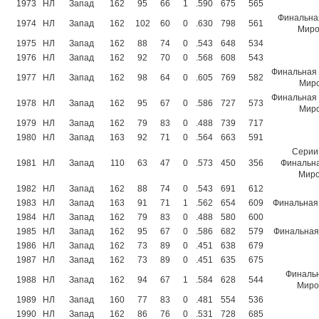
1973
НЛ
Запад
162
95
66
1
.590
675
565
Финальная
1974
НЛ
Запад
162
102
60
0
.630
798
561
Миро
1975
НЛ
Запад
162
88
74
0
.543
648
534
1976
НЛ
Запад
162
92
70
0
.568
608
543
Финальная 
1977
НЛ
Запад
162
98
64
0
.605
769
582
Миро
Финальная 
1978
НЛ
Запад
162
95
67
0
.586
727
573
Миро
1979
НЛ
Запад
162
79
83
0
.488
739
717
1980
НЛ
Запад
163
92
71
0
.564
663
591
Серии 
1981
НЛ
Запад
110
63
47
0
.573
450
356
Финальна
Миро
1982
НЛ
Запад
162
88
74
0
.543
691
612
1983
НЛ
Запад
163
91
71
1
.562
654
609
Финальная 
1984
НЛ
Запад
162
79
83
0
.488
580
600
1985
НЛ
Запад
162
95
67
0
.586
682
579
Финальная 
1986
НЛ
Запад
162
73
89
0
.451
638
679
1987
НЛ
Запад
162
73
89
0
.451
635
675
Финальн
1988
НЛ
Запад
162
94
67
1
.584
628
544
Миров
1989
НЛ
Запад
160
77
83
0
.481
554
536
1990
НЛ
Запад
162
86
76
0
.531
728
685