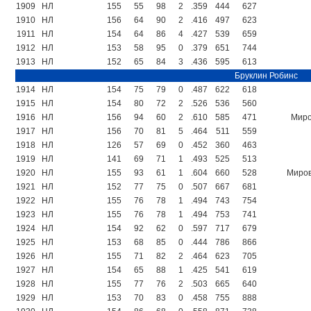
1909
НЛ
155
55
98
2
.359
444
627
1910
НЛ
156
64
90
2
.416
497
623
1911
НЛ
154
64
86
4
.427
539
659
1912
НЛ
153
58
95
0
.379
651
744
1913
НЛ
152
65
84
3
.436
595
613
Бруклин Робинс
1914
НЛ
154
75
79
0
.487
622
618
1915
НЛ
154
80
72
2
.526
536
560
1916
НЛ
156
94
60
2
.610
585
471
Миро
1917
НЛ
156
70
81
5
.464
511
559
1918
НЛ
126
57
69
0
.452
360
463
1919
НЛ
141
69
71
1
.493
525
513
1920
НЛ
155
93
61
1
.604
660
528
Миров
1921
НЛ
152
77
75
0
.507
667
681
1922
НЛ
155
76
78
1
.494
743
754
1923
НЛ
155
76
78
1
.494
753
741
1924
НЛ
154
92
62
0
.597
717
679
1925
НЛ
153
68
85
0
.444
786
866
1926
НЛ
155
71
82
2
.464
623
705
1927
НЛ
154
65
88
1
.425
541
619
1928
НЛ
155
77
76
2
.503
665
640
1929
НЛ
153
70
83
0
.458
755
888