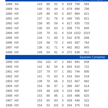
1888
AA
143
88
52
3
.629
758
584
1889
AA
140
93
44
3
.679
996
706
1890
НЛ
129
86
43
0
.667
884
621
1891
НЛ
137
61
76
0
.445
765
821
1892
НЛ
158
95
59
4
.617
935
733
1893
НЛ
130
65
63
2
.508
775
845
1894
НЛ
135
70
61
4
.534
1022
1015
1895
НЛ
134
71
60
3
.542
878
838
1896
НЛ
133
58
73
2
.443
697
764
1897
НЛ
136
61
71
4
.462
802
845
1898
НЛ
149
54
91
4
.372
638
811
Бруклин Супербас
1899
НЛ
150
101
47
2
.682
892
658
1900
НЛ
142
82
54
6
.603
816
722
1901
НЛ
137
79
57
1
.581
744
600
1902
НЛ
141
75
63
3
.543
564
519
1903
НЛ
139
70
66
3
.515
667
682
1904
НЛ
154
56
97
1
.366
497
614
1905
НЛ
155
48
104
3
.316
506
807
1906
НЛ
153
66
86
1
.434
496
625
1907
НЛ
153
65
83
5
.439
446
522
1908
НЛ
154
53
101
0
.344
375
516