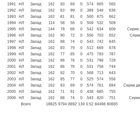
1991
НЛ
Запад
162
93
69
0
.574
665
565
1992
НЛ
Запад
162
63
99
0
.389
548
636
1993
НЛ
Запад
162
81
81
0
.500
675
662
1994
НЛ
Запад
114
58
56
0
.509
532
509
1995
НЛ
Запад
144
78
66
0
.542
634
609
Серии 
1996
НЛ
Запад
162
90
72
0
.556
703
652
Серии
1997
НЛ
Запад
162
88
74
0
.543
742
645
1998
НЛ
Запад
162
83
79
0
.512
669
678
1999
НЛ
Запад
162
77
85
0
.475
793
787
2000
НЛ
Запад
162
86
76
0
.531
798
729
2001
НЛ
Запад
162
86
76
0
.531
758
744
2002
НЛ
Запад
162
92
70
0
.568
713
643
2003
НЛ
Запад
162
85
77
0
.525
574
556
2004
НЛ
Запад
162
93
69
0
.574
761
684
Серии ди
2005
НЛ
Запад
162
71
91
0
.438
685
755
2006
НЛ
Запад
162
88
74
0
.543
820
751
Серии
Всего
18825
9794
8892
139
0.52
84498
80665