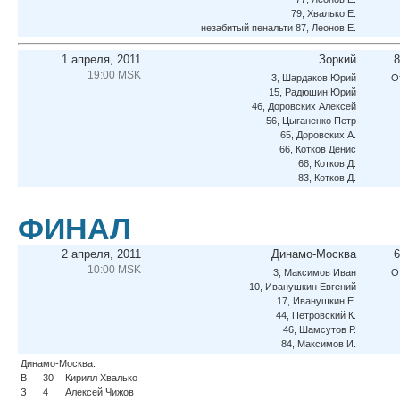
79, Хвалько Е.
незабитый пенальти 87, Леонов Е.
1 апреля, 2011
Зоркий
8
19:00 MSK
3, Шардаков Юрий
О
15, Радюшин Юрий
46, Доровских Алексей
56, Цыганенко Петр
65, Доровских А.
66, Котков Денис
68, Котков Д.
83, Котков Д.
ФИНАЛ
2 апреля, 2011
Динамо-Москва
6
10:00 MSK
3, Максимов Иван
О
10, Иванушкин Евгений
17, Иванушкин Е.
44, Петровский К.
46, Шамсутов Р.
84, Максимов И.
Динамо-Москва:
В
30
Кирилл Хвалько
З
4
Алексей Чижов