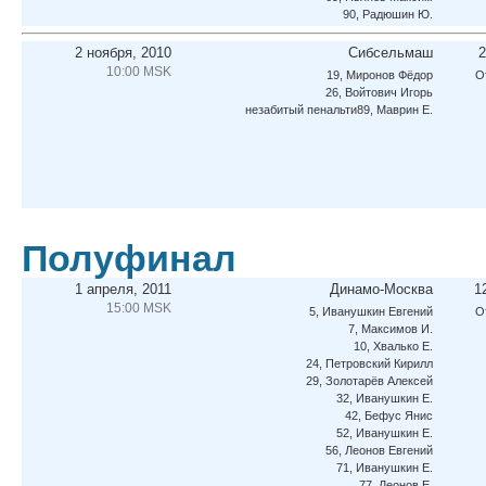
90, Радюшин Ю.
2 ноября, 2010
Сибсельмаш
2
10:00 MSK
19, Миронов Фёдор
О
26, Войтович Игорь
незабитый пенальти89, Маврин Е.
Полуфинал
1 апреля, 2011
Динамо-Москва
12
15:00 MSK
5, Иванушкин Евгений
О
7, Максимов И.
10, Хвалько Е.
24, Петровский Кирилл
29, Золотарёв Алексей
32, Иванушкин Е.
42, Бефус Янис
52, Иванушкин Е.
56, Леонов Евгений
71, Иванушкин Е.
77, Леонов Е.