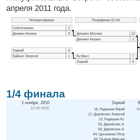
апреля 2011 года.
Четвертьфинал
Полуфинал 01.04
Сибсельмаш
2
Динамо-Казань
8
Динамо-Москва
12
Динамо-Казань
2
Зоркий
8
Байкал-Энергия
1
Кузбасс
7
Зоркий
8
1/4 финала
1 ноября, 2010
Зоркий
8
10:00 MSK
16, Радюшин Юрий
О
17, Доровских Алексей
23, Радюшин Ю.
53, Доровских А.
56, Доровских А.
64, Цыганенко Петр
69, Пьянов Максим