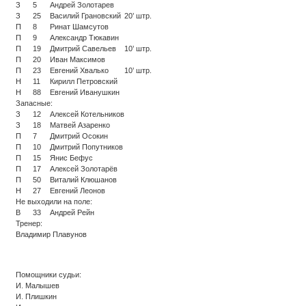
З
5
Андрей Золотарев
З
25
Василий Грановский
20’ штр.
П
8
Ринат Шамсутов
П
9
Александр Тюкавин
П
19
Дмитрий Савельев
10’ штр.
П
20
Иван Максимов
П
23
Евгений Хвалько
10’ штр.
Н
11
Кирилл Петровский
Н
88
Евгений Иванушкин
Запасные:
З
12
Алексей Котельников
З
18
Матвей Азаренко
П
7
Дмитрий Осокин
П
10
Дмитрий Попутников
П
15
Янис Бефус
П
17
Алексей Золотарёв
П
50
Виталий Клюшанов
Н
27
Евгений Леонов
Не выходили на поле:
В
33
Андрей Рейн
Тренер:
Владимир Плавунов
Помощники судьи:
И. Малышев
И. Плишкин