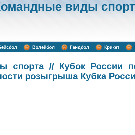
Командные виды спорт
Бейсбол
Волейбол
Гандбол
Крикет
ы спорта
// Кубок России п
ности розыгрыша Кубка Росс