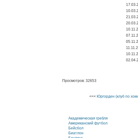
17.03.
10.03.
21.03.
20.03.
10.11.
07.11.
05.11.
11.11.
10.11.
02.04.
Просмотров: 32653
<<<
Юргорден (клуб по хокк
Академическая гребля
Американский футбол
Бейсбол
Биатлон