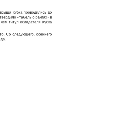
ыгрыша Кубка проводились до
твердило «табель о рангах» в
 чем титул обладателя Кубка
то. Со следующего, осеннего
ода.