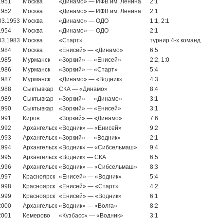
1951
Москва
«Динамо» — ИФВ им. Ленина
2:1
1952
Москва
«Динамо» — ИФВ им. Ленина
2:1
03.1953
Москва
«Динамо» — ОДО
1:1, 2:1
1954
Москва
«Динамо» — ОДО
2:1
03.1983
Москва
«Старт»
турнир 4-х команд
1984
Москва
«Енисей» — «Динамо»
6:5
1985
Мурманск
«Зоркий» — «Енисей»
2:2, 1:0
1986
Мурманск
«Зоркий» — «Старт»
5:4
1987
Мурманск
«Динамо» — «Водник»
4:3
1988
Сыктывкар
СКА — «Динамо»
8:4
1989
Сыктывкар
«Зоркий» — «Динамо»
3:1
1990
Сыктывкар
«Зоркий» — «Енисей»
3:1
1991
Киров
«Зоркий» — «Динамо»
7:6
1992
Архангельск
«Водник» — «Енисей»
9:2
1993
Архангельск
«Зоркий» — «Водник»
2:1
1994
Архангельск
«Водник» — «Сибсельмаш»
9:4
1995
Архангельск
«Водник» — СКА
6:5
1996
Архангельск
«Водник» — «Сибсельмаш»
8:3
1997
Красноярск
«Енисей» — «Водник»
5:4
1998
Красноярск
«Енисей» — «Старт»
4:2
1999
Красноярск
«Енисей» — «Водник»
6:1
2000
Архангельск
«Водник» — «Волга»
8:2
2001
Кемерово
«Кузбасс» — «Водник»
3:1