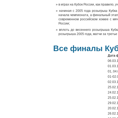
в играх на Кубок России, как правило, 
начиная с 2005 года розыгрыш Кубка
начала чемпионата, а финальный этап 
современном российском хоккее с мяч
России;
вплоть до весеннего розыгрыша Кубк
розыгрыша 2005 года, матчи за третье
Все финалы Ку
Дата 
06.03.
01.03.
01, 04
01-02.
02.03.
25.02.
24.02.
25.02.
29.02.
20.02.
26.02.