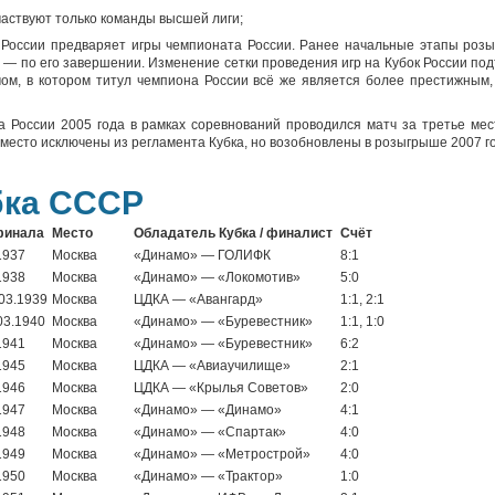
участвуют только команды высшей лиги;
 России предваряет игры чемпионата России. Ранее начальные этапы роз
— по его завершении. Изменение сетки проведения игр на Кубок России под
ом, в котором титул чемпиона России всё же является более престижным,
а России 2005 года в рамках соревнований проводился матч за третье мес
 место исключены из регламента Кубка, но возобновлены в розыгрыше 2007 г
бка СССР
финала
Место
Обладатель Кубка / финалист
Счёт
1937
Москва
«Динамо» — ГОЛИФК
8:1
1938
Москва
«Динамо» — «Локомотив»
5:0
.03.1939
Москва
ЦДКА — «Авангард»
1:1, 2:1
03.1940
Москва
«Динамо» — «Буревестник»
1:1, 1:0
1941
Москва
«Динамо» — «Буревестник»
6:2
1945
Москва
ЦДКА — «Авиаучилище»
2:1
1946
Москва
ЦДКА — «Крылья Советов»
2:0
1947
Москва
«Динамо» — «Динамо»
4:1
1948
Москва
«Динамо» — «Спартак»
4:0
1949
Москва
«Динамо» — «Метрострой»
4:0
1950
Москва
«Динамо» — «Трактор»
1:0