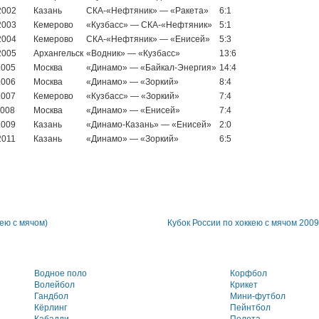
2002
Казань
СКА-«Нефтяник» — «Ракета»
6:1
2003
Кемерово
«Кузбасс» — СКА-«Нефтяник»
5:1
2004
Кемерово
СКА-«Нефтяник» — «Енисей»
5:3
2005
Архангельск
«Водник» — «Кузбасс»
13:6
2005
Москва
«Динамо» — «Байкал-Энергия»
14:4
2006
Москва
«Динамо» — «Зоркий»
8:4
2007
Кемерово
«Кузбасс» — «Зоркий»
7:4
2008
Москва
«Динамо» — «Енисей»
7:4
2009
Казань
«Динамо-Казань» — «Енисей»
2:0
2011
Казань
«Динамо» — «Зоркий»
6:5
ею с мячом)
Кубок России по хоккею с мячом 2009
Водное поло
Корфбол
Волейбол
Крикет
Гандбол
Мини-футбол
Кёрлинг
Пейнтбол