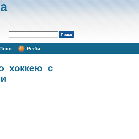
а
Поло
Регби
о хоккею с
ии