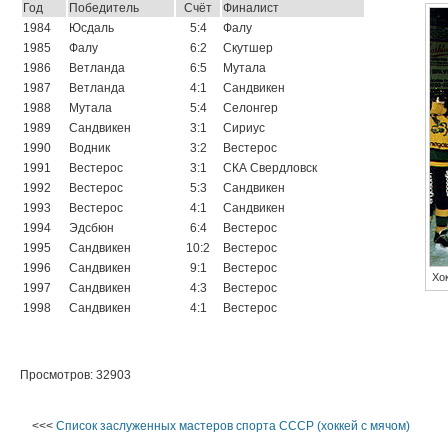
Год
Победитель
Счёт
Финалист
1984
Юсдаль
5:4
Фалу
1985
Фалу
6:2
Скутшер
1986
Ветланда
6:5
Мутала
1987
Ветланда
4:1
Сандвикен
1988
Мутала
5:4
Селонгер
1989
Сандвикен
3:1
Сириус
1990
Водник
3:2
Вестерос
1991
Вестерос
3:1
СКА Свердловск
1992
Вестерос
5:3
Сандвикен
1993
Вестерос
4:1
Сандвикен
1994
Эдсбюн
6:4
Вестерос
1995
Сандвикен
10:2
Вестерос
1996
Сандвикен
9:1
Вестерос
Хо
1997
Сандвикен
4:3
Вестерос
1998
Сандвикен
4:1
Вестерос
Просмотров: 32903
<<<
Список заслуженных мастеров спорта СССР (хоккей с мячом)