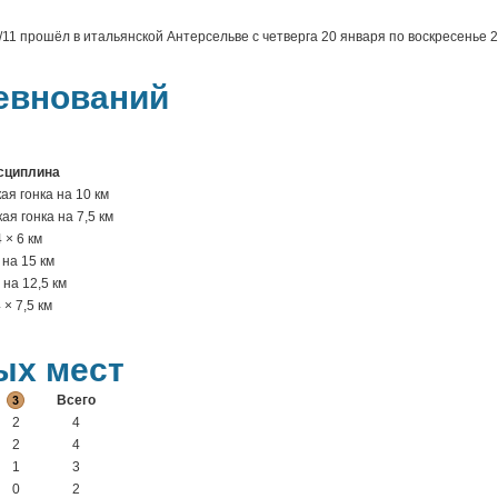
11 прошёл в итальянской Антерсельве с четверга 20 января по воскресенье 2
евнований
сциплина
ая гонка на 10 км
я гонка на 7,5 км
 × 6 км
 на 15 км
на 12,5 км
× 7,5 км
ых мест
Всего
2
4
2
4
1
3
0
2