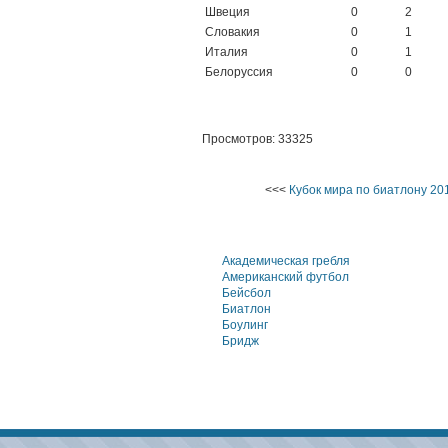
Швеция
0
2
Словакия
0
1
Италия
0
1
Белоруссия
0
0
Просмотров: 33325
<<<
Кубок мира по биатлону 201
Академическая гребля
Американский футбол
Бейсбол
Биатлон
Боулинг
Бридж