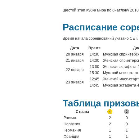
Шестой этап Кубка мира по биатлону 2010/
Расписание сор
Время начала соревнований указано CET.
Дата
Время
Ди
20 января
14:30
Мужская спринтерск
21 января
14:30
Женская спринтерска
13:00
Женская эстафета 4
22 января
15:30
Мужской масс-старт
12:45
Женский масс-старт 
23 января
14:45
Мужская эстафета 4 
Таблица призов
Страна
Россия
2
0
Норвегия
2
0
Германия
1
1
Франция
1
1