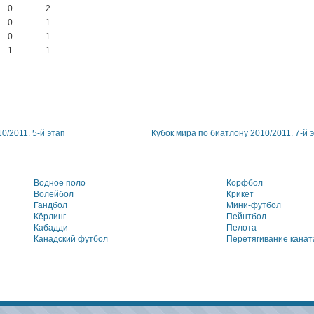
0
2
0
1
0
1
1
1
0/2011. 5-й этап
Кубок мира по биатлону 2010/2011. 7-й 
Водное поло
Корфбол
Волейбол
Крикет
Гандбол
Мини-футбол
Кёрлинг
Пейнтбол
Кабадди
Пелота
Канадский футбол
Перетягивание канат