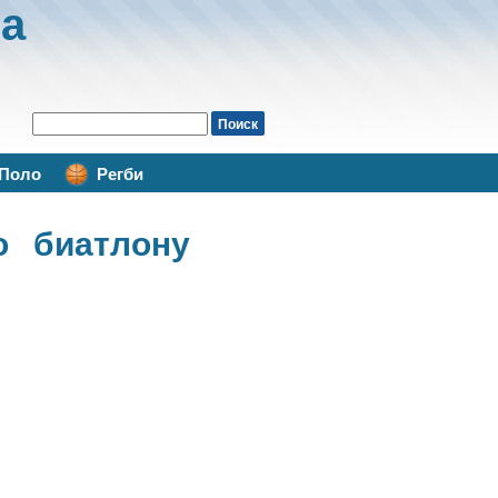
а
Поло
Регби
о биатлону