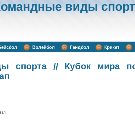
Командные виды спорт
Бейсбол
Волейбол
Гандбол
Крикет
ды спорта
// Кубок мира п
тап
этап