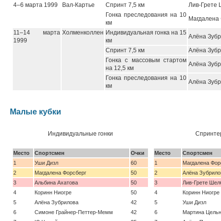
4–6 марта 1999
Вал-Картье
Спринт 7,5 км
Лив-Грете
Гонка преследования на 10
Магдалена
км
11–14 марта
Холменколлен
Индивидуальная гонка на 15
Алёна Зуб
1999
км
Спринт 7,5 км
Алёна Зуб
Гонка с массовым стартом
Алёна Зуб
на 12,5 км
Гонка преследования на 10
Алёна Зуб
км
Малые кубки
Индивидуальные гонки
Спринтер
Место
Спортсмен
Очки
Место
Спортсмен
1
Уши Дизл
60
1
Магдалена Фор
2
Магдалена Форсберг
50
2
Алёна Зубрило
3
Альбина Ахатова
50
3
Лив-Грете Шел
4
Коринн Ниогре
50
4
Коринн Ниогре
5
Алёна Зубрилова
42
5
Уши Дизл
6
Симоне Грайнер-Петтер-Мемм
42
6
Мартина Цель