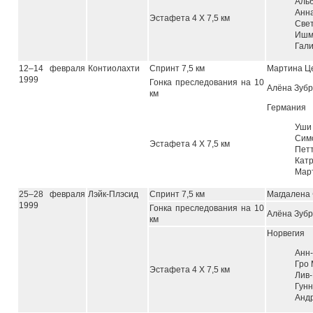
Аль
Анн
Эстафета 4 Х 7,5 км
Све
Ишм
Гали
12–14 февраля
Контиолахти
Спринт 7,5 км
Мартина Ц
1999
Гонка преследования на 10
Алёна Зуб
км
Германия
Уши
Си
Эстафета 4 Х 7,5 км
Пет
Кат
Мар
25–28 февраля
Лэйк-Плэсид
Спринт 7,5 км
Магдалена
1999
Гонка преследования на 10
Алёна Зуб
км
Норвегия
Анн
Гро
Эстафета 4 Х 7,5 км
Лив
Гунн
Анд