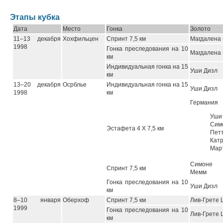
Этапы кубка
Дата
Место
Гонка
Золото
11–13 декабря
Хохфильцен
Спринт 7,5 км
Магдалена
1998
Гонка преследования на 10
Магдалена
км
Индивидуальная гонка на 15
Уши Дизл
км
13–20 декабря
Осрблье
Индивидуальная гонка на 15
Уши Дизл
1998
км
Германия
Уши
Си
Эстафета 4 Х 7,5 км
Пет
Кат
Мар
Симоне Г
Спринт 7,5 км
Мемм
Гонка преследования на 10
Уши Дизл
км
8–10 января
Оберхоф
Спринт 7,5 км
Лив-Грете
1999
Гонка преследования на 10
Лив-Грете
км