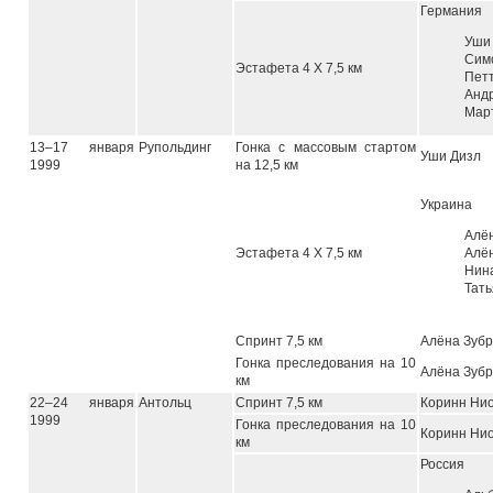
Германия
Уши
Си
Эстафета 4 Х 7,5 км
Пет
Анд
Мар
13–17 января
Рупольдинг
Гонка с массовым стартом
Уши Дизл
1999
на 12,5 км
Украина
Алё
Эстафета 4 Х 7,5 км
Алё
Нин
Тат
Спринт 7,5 км
Алёна Зуб
Гонка преследования на 10
Алёна Зуб
км
22–24 января
Антольц
Спринт 7,5 км
Коринн Ни
1999
Гонка преследования на 10
Коринн Ни
км
Россия