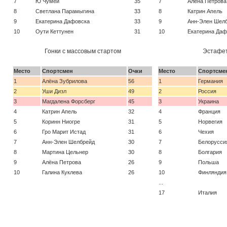
7
Ю Чумей
35
7
Алёна Петрова
8
Светлана Парамыгина
33
8
Катрин Апель
9
Екатерина Дафовска
33
9
Анн-Элен Шел
10
Оути Кеттунен
31
10
Екатерина Даф
Гонки с массовым стартом
Эстафет
Место
Спортсмен
Очки
Место
Спортсме
1
Алёна Зубрилова
56
1
Германия
2
Уши Дизл
49
2
Россия
3
Магдалена Форсберг
45
3
Украина
4
Катрин Апель
32
4
Франция
5
Коринн Ниогре
31
5
Норвегия
6
Гро Марит Истад
31
6
Чехия
7
Анн-Элен Шелбрейд
30
7
Белорусси
8
Мартина Цельнер
30
8
Болгария
9
Алёна Петрова
26
9
Польша
10
Галина Куклева
26
10
Финляндия
...
17
Италия