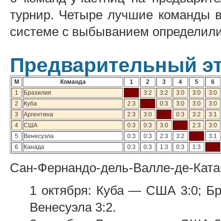
турнир. Четыре лучшие команды 
системе с выбыванием определили
Предварительный э
М
Команда
1
2
3
4
5
6
1
Бразилия
3:2
3:2
3:0
3:0
3:0
2
Куба
2:3
0:3
3:0
3:0
3:0
3
Аргентина
2:3
3:0
0:3
3:2
3:1
4
США
0:3
0:3
3:0
2:3
3:0
5
Венесуэла
0:3
0:3
2:3
3:2
3:1
6
Канада
0:3
0:3
1:3
0:3
1:3
Сан-Фернандо-дель-Валле-де-Кат
1 октября: Куба — США 3:0; Б
Венесуэла 3:2.