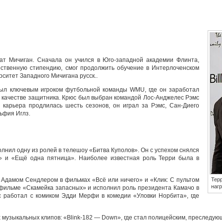
ат Мичиган. Сначала он учился в Юго-западной академии Флинта,
жественную стипендию, смог продолжить обучение в Интерлоченском
рситет Западного Мичигана русск..
был ключевым игроком футбольной команды WMU, где он заработал
в качестве защитника. Крюc был выбран командой Лос-Анджелес Рэмс
о карьера продлилась шесть сезонов, он играл за Рэмс, Сан-Диего
ьфия Иглз.
олнил одну из ролей в телешоу «Битва Куполов». Он с успехом снялся
 и «Ещё одна пятница». Наиболее известная роль Терри была в
 Адамом Сендлером в фильмах «Всё или ничего» и «Клик: С пультом
Тер
наг
 фильме «Скамейка запасных» и исполнил роль президента Камачо в
с работал с комиком Эдди Мерфи в комедии «Уловки Норбита», где
 музыкальных клипов: «Blink-182 — Down», где стал полицейским, преследующ