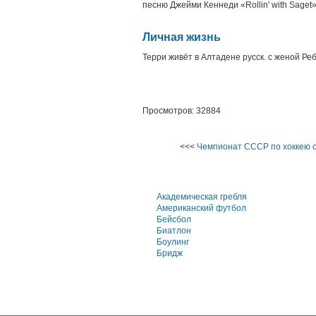
песню Джейми Кеннеди «Rollin' with Saget»
Личная жизнь
Терри живёт в Алтадене русск. с женой Ре
Просмотров: 32884
<<<
Чемпионат СССР по хоккею с
Академическая гребля
Американский футбол
Бейсбол
Биатлон
Боулинг
Бридж