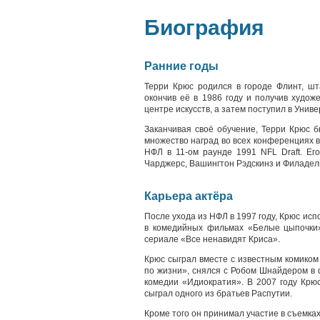
Биография
Ранние годы
Терри Крюc родился в городе Флинт, шт
окончив её в 1986 году и получив худо
центре искусств, а затем поступил в Униве
Заканчивая своё обучение, Терри Крюc 
множество наград во всех конференциях 
НФЛ в 11-ом раунде 1991 NFL Draft. Ег
Чарджерс, Вашингтон Рэдскинз и Филадел
Карьера актёра
После ухода из НФЛ в 1997 году, Крюс исп
в комедийных фильмах «Белые цыпочки»
сериале «Все ненавидят Криса».
Крюс сыграл вместе с известным комиком
по жизни», снялся с Робом Шнайдером в
комедии «Идиократия». В 2007 году Крю
сыграл одного из братьев Распутии.
Кроме того он принимал участие в съемках