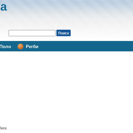
а
Поло
Регби
иги.