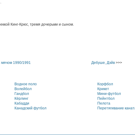
.
беккой Кинг-Крюс, тремя дочерьми и сыном.
 мячом 1990/1991
Дебуше, Дэйв
>>>
Водное поло
Корфбол
Волейбол
Крикет
Гандбол
Мини-футбол
Кёрлинг
Пейнтбол
Кабадди
Пелота
Канадский футбол
Перетягивание канат